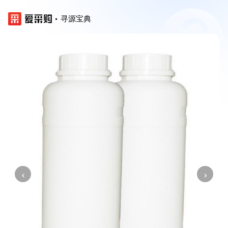
寻源宝典
‹
›