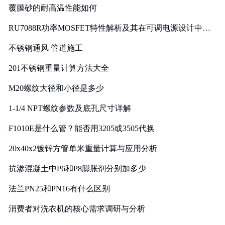
覆膜砂的耐高温性能如何
RU7088R功率MOSFET特性解析及其在可调电源设计中的
实践
不锈钢通风 管道施工
201不锈钢重量计算方法大全
M20螺纹大径和小径是多少
1-1/4 NPT螺纹参数及底孔尺寸详解
F1010E是什么管？能否用3205或3505代换
20x40x2镀锌方管单米重量计算与应用分析
抗渗混凝土中P6和P8膨胀剂分别加多少
法兰PN25和PN16有什么区别
消费者对洗衣机的核心需求调研与分析