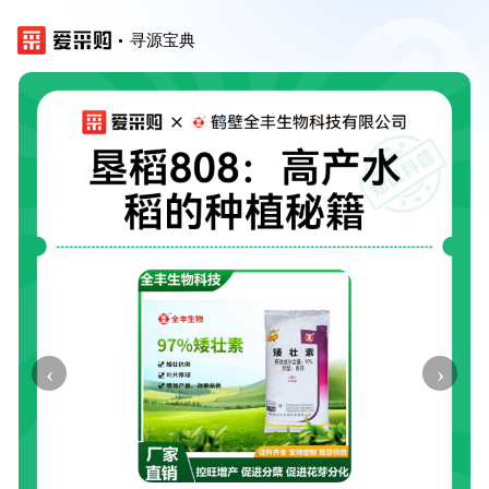
寻源宝典
‹
›