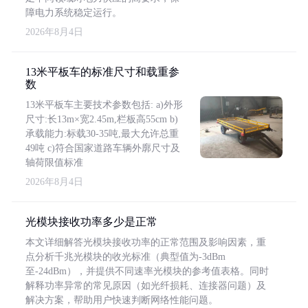
障电力系统稳定运行。
2026年8月4日
13米平板车的标准尺寸和载重参
数
13米平板车主要技术参数包括: a)外形
尺寸:长13m×宽2.45m,栏板高55cm b)
承载能力:标载30-35吨,最大允许总重
49吨 c)符合国家道路车辆外廓尺寸及
轴荷限值标准
2026年8月4日
光模块接收功率多少是正常
本文详细解答光模块接收功率的正常范围及影响因素，重
点分析千兆光模块的收光标准（典型值为-3dBm
至-24dBm），并提供不同速率光模块的参考值表格。同时
解释功率异常的常见原因（如光纤损耗、连接器问题）及
解决方案，帮助用户快速判断网络性能问题。