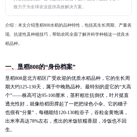
致力于为全球农业提供高效解决方案。
介绍：
本文介绍垦稻808水稻的品种特性，包括其生长周期、产量表
现、抗逆性及种植技巧，帮助农民全面了解并科学种植这一优良水
稻品种。
一、垦稻808的“身份档案”
垦稻808是北方稻区广受欢迎的优质水稻品种，它的生长周
期大约125-130天，属于中晚熟品种。最特别的是它的“大高
个”——株高可达95-100厘米，茎秆粗壮抗倒伏，叶片挺直
透光性好，就像给稻田撑起了一把把绿色小伞。它的穗子
也很有“分量”，每穗能结120-130粒谷子，谷粒金黄饱满，
出米率高达78%左右，煮出的米饭软糯香甜，冷饭也不回
生。