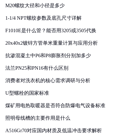
M20螺纹大径和小径是多少
1-1/4 NPT螺纹参数及底孔尺寸详解
F1010E是什么管？能否用3205或3505代换
20x40x2镀锌方管单米重量计算与应用分析
抗渗混凝土中P6和P8膨胀剂分别加多少
法兰PN25和PN16有什么区别
消费者对洗衣机的核心需求调研与分析
U型螺栓的国家标准
煤矿用电热取暖器是否符合防爆电气设备标准
照明母线槽的主要作用是什么
A516Gr70对应国内材质及低温冲击要求解析