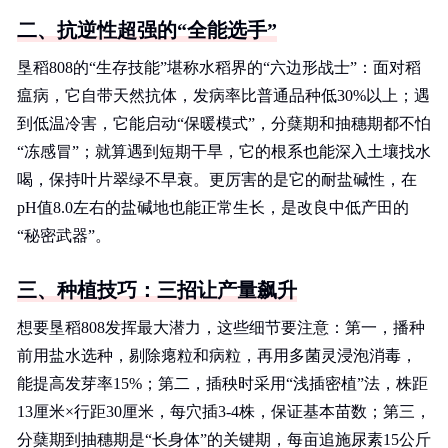
二、抗逆性超强的“全能选手”
垦稻808的“生存技能”堪称水稻界的“六边形战士”：面对稻
瘟病，它自带天然抗体，发病率比普通品种低30%以上；遇
到低温冷害，它能启动“保暖模式”，分蘖期和抽穗期都不怕
“冻感冒”；就算遇到短期干旱，它的根系也能深入土壤找水
喝，保持叶片翠绿不早衰。更厉害的是它的耐盐碱性，在
pH值8.0左右的盐碱地也能正常生长，是改良中低产田的
“秘密武器”。
三、种植技巧：三招让产量飙升
想要垦稻808发挥最大潜力，这些细节要注意：第一，播种
前用盐水选种，剔除瘪粒和病粒，再用多菌灵浸泡消毒，
能提高发芽率15%；第二，插秧时采用“浅插密植”法，株距
13厘米×行距30厘米，每穴插3-4株，保证基本苗数；第三，
分蘖期到抽穗期是“长身体”的关键期，每亩追施尿素15公斤