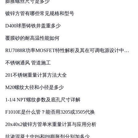
膨胀螺丝尺寸是多少
镀锌方管有哪些常见规格和型号
D400球墨铸铁井盖重多少
覆膜砂的耐高温性能如何
RU7088R功率MOSFET特性解析及其在可调电源设计中的
实践
不锈钢通风 管道施工
201不锈钢重量计算方法大全
M20螺纹大径和小径是多少
1-1/4 NPT螺纹参数及底孔尺寸详解
F1010E是什么管？能否用3205或3505代换
20x40x2镀锌方管单米重量计算与应用分析
抗渗混凝土中P6和P8膨胀剂分别加多少