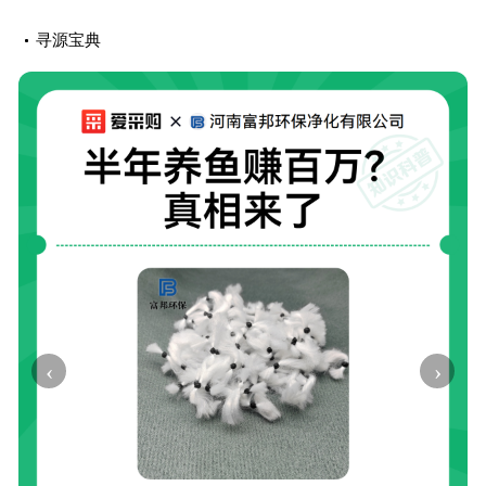
寻源宝典
‹
›