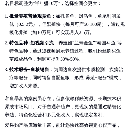
若目标调整为“半年赚10万”，选择空间会更大：
批量养殖普通观赏鱼
：如孔雀鱼、斑马鱼，单尾利润虽
低（0.5-2元），但繁殖快（每月可产50-100尾），通过规
模化养殖（如10万尾）可实现月入2-5万。
特色品种+短视频引流
：养殖如“兰寿金鱼”“泰国斗鱼”等
特色品种，通过短视频展示养殖过程，吸引粉丝购买鱼
苗或成品鱼，利润可提升30%-50%。
技术服务+鱼粮销售
：为周边鱼友提供水质检测、疾病治
疗等服务，同时销售自配鱼粮，形成“养殖+服务”模式，
增加收入来源。
养鱼暴富的案例虽存在，但多依赖稀缺资源、长期技术积
累或市场风口。对于普通养殖户，更现实的是通过精细化
养殖、特色化经营和多元化收入，实现稳定盈利。
爱采购产品库海量丰富，能让您快速高效锁定心仪产品，