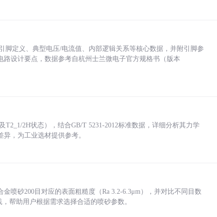
括各引脚定义、典型电压/电流值、内部逻辑关系等核心数据，并附引脚参
电路设计要点，数据参考自杭州士兰微电子官方规格书（版本
_1/2H状态），结合GB/T 5231-2012标准数据，详细分析其力学
差异，为工业选材提供参考。
砂200目对应的表面粗糙度（Ra 3.2-6.3μm），并对比不同目数
业实践，帮助用户根据需求选择合适的喷砂参数。