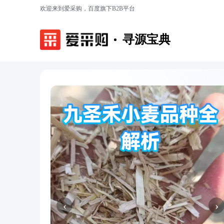
欢迎来到爱采购，百度旗下B2B平台
寻源宝典
‹
›