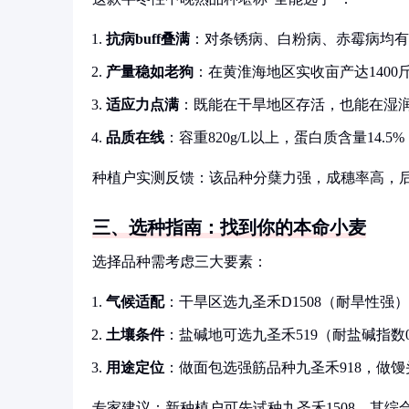
抗病buff叠满
：对条锈病、白粉病、赤霉病均有
产量稳如老狗
：在黄淮海地区实收亩产达1400斤
适应力点满
：既能在干旱地区存活，也能在湿润
品质在线
：容重820g/L以上，蛋白质含量14.
种植户实测反馈：该品种分蘖力强，成穗率高，后
三、选种指南：找到你的本命小麦
选择品种需考虑三大要素：
气候适配
：干旱区选九圣禾D1508（耐旱性强
土壤条件
：盐碱地可选九圣禾519（耐盐碱指数0
用途定位
：做面包选强筋品种九圣禾918，做馒
专家建议：新种植户可先试种九圣禾1508，其