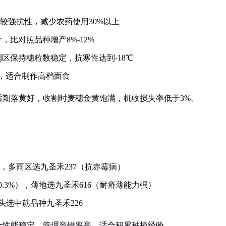
较强抗性，减少农药使用30%以上
，比对照品种增产8%-12%
区保持穗粒数稳定，抗寒性达到-18℃
5%，适合制作高档面食
期落黄好，收割时麦穗金黄饱满，机收损失率低于3%。
），多雨区选九圣禾237（抗赤霉病）
.3%），薄地选九圣禾616（耐瘠薄能力强）
头选中筋品种九圣禾226
综合性能稳定，管理容错率高，适合积累种植经验。