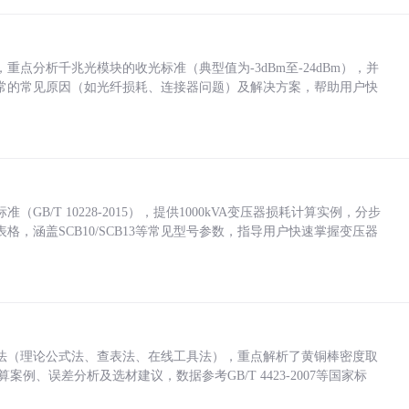
点分析千兆光模块的收光标准（典型值为-3dBm至-24dBm），并
常的常见原因（如光纤损耗、连接器问题）及解决方案，帮助用户快
/T 10228-2015），提供1000kVA变压器损耗计算实例，分步
，涵盖SCB10/SCB13等常见型号参数，指导用户快速掌握变压器
法（理论公式法、查表法、在线工具法），重点解析了黄铜棒密度取
计算案例、误差分析及选材建议，数据参考GB/T 4423-2007等国家标