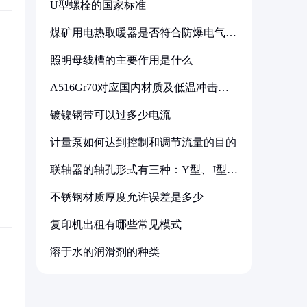
U型螺栓的国家标准
煤矿用电热取暖器是否符合防爆电气设
备标准
照明母线槽的主要作用是什么
A516Gr70对应国内材质及低温冲击要
求解析
镀镍钢带可以过多少电流
计量泵如何达到控制和调节流量的目的
联轴器的轴孔形式有三种：Y型、J型、
Z型
不锈钢材质厚度允许误差是多少
复印机出租有哪些常见模式
溶于水的润滑剂的种类