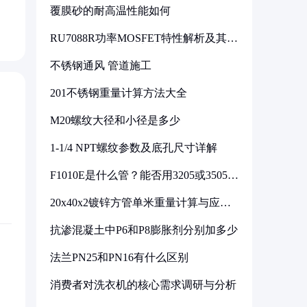
覆膜砂的耐高温性能如何
RU7088R功率MOSFET特性解析及其在
可调电源设计中的实践
不锈钢通风 管道施工
201不锈钢重量计算方法大全
M20螺纹大径和小径是多少
1-1/4 NPT螺纹参数及底孔尺寸详解
F1010E是什么管？能否用3205或3505代
换
20x40x2镀锌方管单米重量计算与应用
分析
抗渗混凝土中P6和P8膨胀剂分别加多少
法兰PN25和PN16有什么区别
消费者对洗衣机的核心需求调研与分析