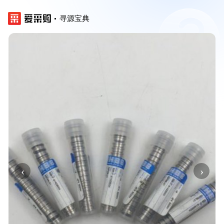
寻源宝典
‹
›