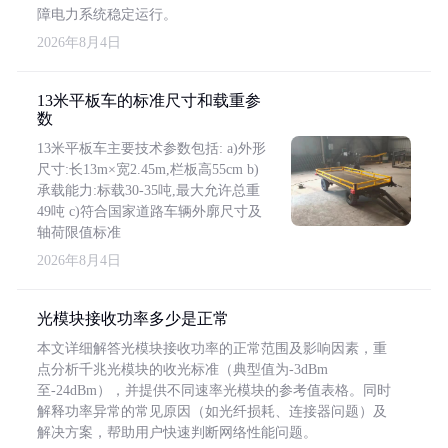
障电力系统稳定运行。
2026年8月4日
13米平板车的标准尺寸和载重参
数
13米平板车主要技术参数包括: a)外形
尺寸:长13m×宽2.45m,栏板高55cm b)
承载能力:标载30-35吨,最大允许总重
49吨 c)符合国家道路车辆外廓尺寸及
轴荷限值标准
2026年8月4日
光模块接收功率多少是正常
本文详细解答光模块接收功率的正常范围及影响因素，重
点分析千兆光模块的收光标准（典型值为-3dBm
至-24dBm），并提供不同速率光模块的参考值表格。同时
解释功率异常的常见原因（如光纤损耗、连接器问题）及
解决方案，帮助用户快速判断网络性能问题。