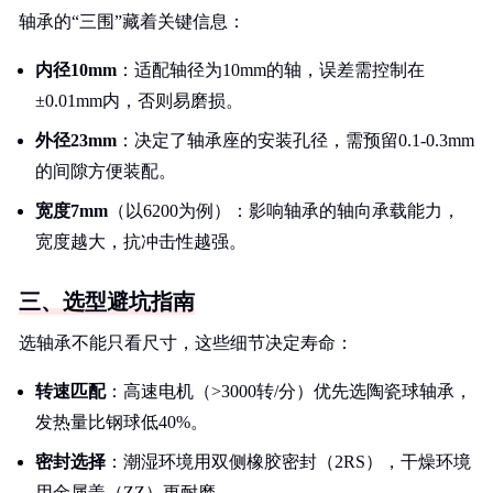
轴承的“三围”藏着关键信息：
内径10mm
：适配轴径为10mm的轴，误差需控制在
±0.01mm内，否则易磨损。
外径23mm
：决定了轴承座的安装孔径，需预留0.1-0.3mm
的间隙方便装配。
宽度7mm
（以6200为例）：影响轴承的轴向承载能力，
宽度越大，抗冲击性越强。
三、选型避坑指南
选轴承不能只看尺寸，这些细节决定寿命：
转速匹配
：高速电机（>3000转/分）优先选陶瓷球轴承，
发热量比钢球低40%。
密封选择
：潮湿环境用双侧橡胶密封（2RS），干燥环境
用金属盖（ZZ）更耐磨。