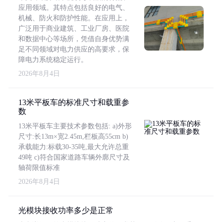
应用领域。其特点包括良好的电气、
机械、防火和防护性能。在应用上，
广泛用于商业建筑、工业厂房、医院
和数据中心等场所，凭借自身优势满
足不同领域对电力供应的高要求，保
障电力系统稳定运行。
2026年8月4日
13米平板车的标准尺寸和载重参
数
13米平板车主要技术参数包括: a)外形
尺寸:长13m×宽2.45m,栏板高55cm b)
承载能力:标载30-35吨,最大允许总重
49吨 c)符合国家道路车辆外廓尺寸及
轴荷限值标准
2026年8月4日
光模块接收功率多少是正常