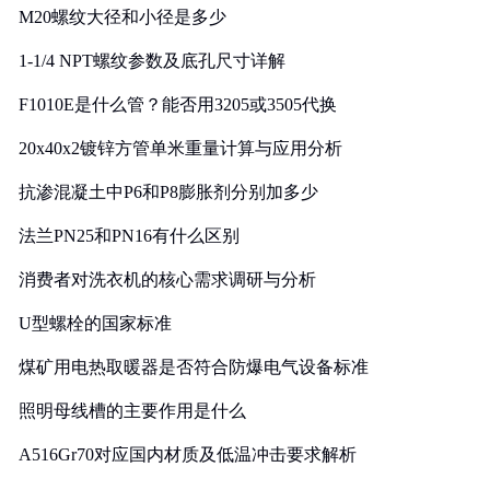
M20螺纹大径和小径是多少
1-1/4 NPT螺纹参数及底孔尺寸详解
F1010E是什么管？能否用3205或3505代换
20x40x2镀锌方管单米重量计算与应用分析
抗渗混凝土中P6和P8膨胀剂分别加多少
法兰PN25和PN16有什么区别
消费者对洗衣机的核心需求调研与分析
U型螺栓的国家标准
煤矿用电热取暖器是否符合防爆电气设备标准
照明母线槽的主要作用是什么
A516Gr70对应国内材质及低温冲击要求解析