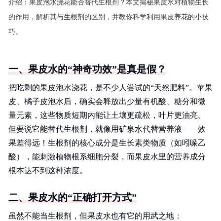
介绍：
果皮泡水浇花能否替代生根剂？本文揭秘果皮水对植物生长
的作用，解析其与生根剂的区别，并教你科学利用果皮养花的小技
巧。
一、果皮水的“神奇功效”是真是假？
把吃剩的果皮泡水浇花，是不少人尝试的“天然肥料”。苹果
皮、橘子皮泡水后，确实会释放出少量有机酸、糖分和微
量元素，这些物质短期内能让土壤更疏松，叶片更油亮。
但要说它能替代生根剂，就像用矿泉水代替营养液——效
果差得远！生根剂的核心成分是生长素类物质（如吲哚乙
酸），能刺激植物根系细胞分裂，而果皮水里的营养成分
根本达不到这种浓度。
二、果皮水的“正确打开方式”
虽然不能当生根剂，但果皮水也有它的用武之地：