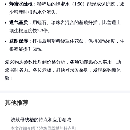
蜂蜜水蘸根
：稀释后的蜂蜜水（1:50）能形成保护膜，减
少移栽时根系水分流失。
透气基质
：用蛭石、珍珠岩混合的基质扦插，比普通土
壤生根速度快2-3倍。
遮阴保湿
：扦插后用塑料袋罩住花盆，保持80%湿度，生
根率能提升50%。
爱采购从参数比对到价格分析，各项功能贴心又实用，助
您省时省力。各位老板，赶快登录爱采购，发现采购新体
验！
其他推荐
浇筑母线槽的特点和应用领域
本文详细介绍了浇筑母线槽的特点和