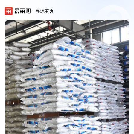
寻源宝典
‹
›