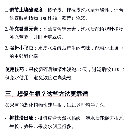
调节土壤酸碱度
：橘子皮、柠檬皮泡水呈弱酸性，适合
给喜酸的植物（如杜鹃、蓝莓）浇灌。
补充微量元素
：香蕉皮含钾元素，泡水后能给观叶植物
补充营养，让叶片更翠绿。
驱赶小飞虫
：果皮水发酵后产生的气味，能减少土壤中
的虫卵孵化率。
使用技巧
：果皮切碎后加清水浸泡3-5天，过滤后按1:10比
例兑水使用，避免浓度过高烧根。
三、想促生根？这些方法更靠谱
如果真的想让植物快速生根，试试这些科学方法：
柳枝浸出液
：柳树皮含天然水杨酸，泡水后能促进根系
生长，效果比果皮水明显得多。