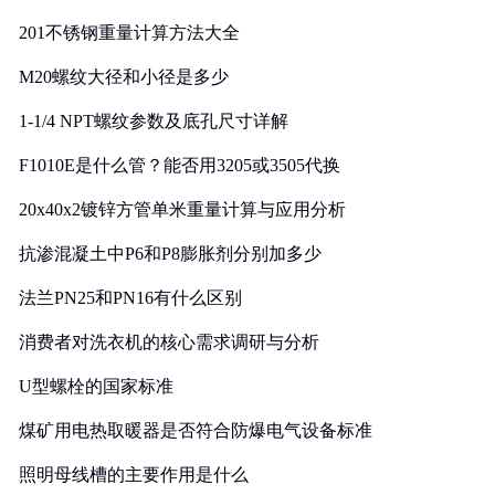
201不锈钢重量计算方法大全
M20螺纹大径和小径是多少
1-1/4 NPT螺纹参数及底孔尺寸详解
F1010E是什么管？能否用3205或3505代换
20x40x2镀锌方管单米重量计算与应用分析
抗渗混凝土中P6和P8膨胀剂分别加多少
法兰PN25和PN16有什么区别
消费者对洗衣机的核心需求调研与分析
U型螺栓的国家标准
煤矿用电热取暖器是否符合防爆电气设备标准
照明母线槽的主要作用是什么