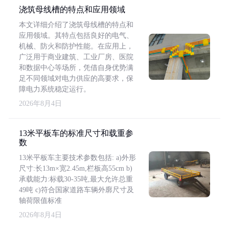
浇筑母线槽的特点和应用领域
本文详细介绍了浇筑母线槽的特点和
应用领域。其特点包括良好的电气、
机械、防火和防护性能。在应用上，
广泛用于商业建筑、工业厂房、医院
和数据中心等场所，凭借自身优势满
足不同领域对电力供应的高要求，保
障电力系统稳定运行。
2026年8月4日
13米平板车的标准尺寸和载重参
数
13米平板车主要技术参数包括: a)外形
尺寸:长13m×宽2.45m,栏板高55cm b)
承载能力:标载30-35吨,最大允许总重
49吨 c)符合国家道路车辆外廓尺寸及
轴荷限值标准
2026年8月4日