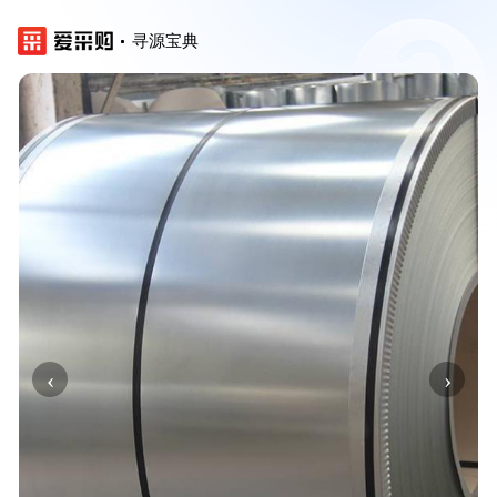
寻源宝典
‹
›