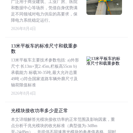
广泛用于商业建筑、工业厂房、医院
和数据中心等场所，凭借自身优势满
足不同领域对电力供应的高要求，保
障电力系统稳定运行。
2026年8月4日
13米平板车的标准尺寸和载重参
数
13米平板车主要技术参数包括: a)外形
尺寸:长13m×宽2.45m,栏板高55cm b)
承载能力:标载30-35吨,最大允许总重
49吨 c)符合国家道路车辆外廓尺寸及
轴荷限值标准
2026年8月4日
光模块接收功率多少是正常
本文详细解答光模块接收功率的正常范围及影响因素，重
点分析千兆光模块的收光标准（典型值为-3dBm
至-24dBm），并提供不同速率光模块的参考值表格。同时