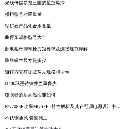
光线传媒参投三国的星空爆冷
横担型号对应重量
锰矿石产品化合水含量
曲臂车规格型号大全
配电柜母排螺栓力矩要求及连接规范详解
膨胀螺丝尺寸是多少
镀锌方管有哪些常见规格和型号
D400球墨铸铁井盖重多少
覆膜砂的耐高温性能如何
RU7088R功率MOSFET特性解析及其在可调电源设计中的
实践
不锈钢通风 管道施工