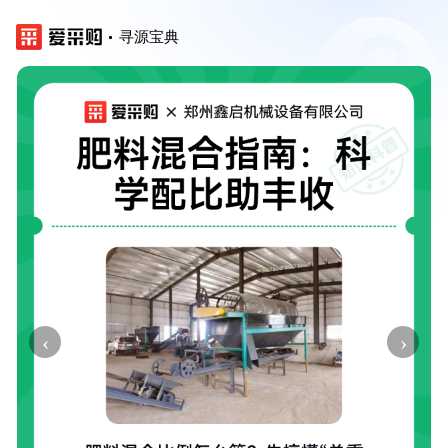
寻源宝典
‹
›