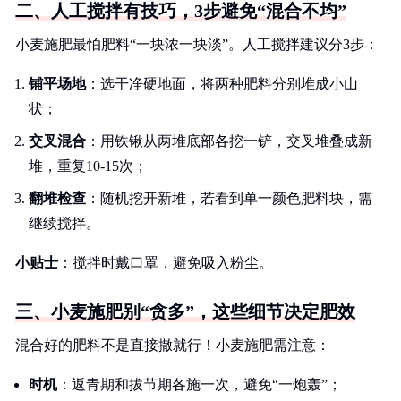
二、人工搅拌有技巧，3步避免“混合不均”
小麦施肥最怕肥料“一块浓一块淡”。人工搅拌建议分3步：
铺平场地
：选干净硬地面，将两种肥料分别堆成小山
状；
交叉混合
：用铁锹从两堆底部各挖一铲，交叉堆叠成新
堆，重复10-15次；
翻堆检查
：随机挖开新堆，若看到单一颜色肥料块，需
继续搅拌。
小贴士
：搅拌时戴口罩，避免吸入粉尘。
三、小麦施肥别“贪多”，这些细节决定肥效
混合好的肥料不是直接撒就行！小麦施肥需注意：
时机
：返青期和拔节期各施一次，避免“一炮轰”；