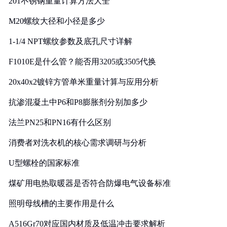
201不锈钢重量计算方法大全
M20螺纹大径和小径是多少
1-1/4 NPT螺纹参数及底孔尺寸详解
F1010E是什么管？能否用3205或3505代换
20x40x2镀锌方管单米重量计算与应用分析
抗渗混凝土中P6和P8膨胀剂分别加多少
法兰PN25和PN16有什么区别
消费者对洗衣机的核心需求调研与分析
U型螺栓的国家标准
煤矿用电热取暖器是否符合防爆电气设备标准
照明母线槽的主要作用是什么
A516Gr70对应国内材质及低温冲击要求解析