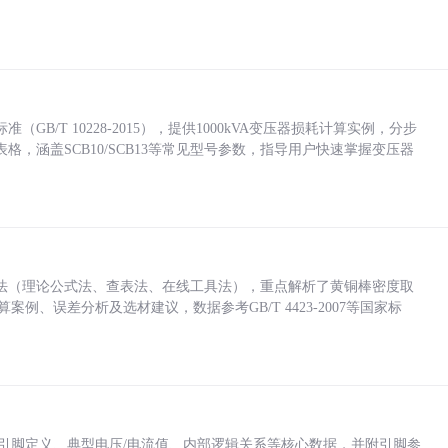
/T 10228-2015），提供1000kVA变压器损耗计算实例，分步
，涵盖SCB10/SCB13等常见型号参数，指导用户快速掌握变压器
法（理论公式法、查表法、在线工具法），重点解析了黄铜棒密度取
计算案例、误差分析及选材建议，数据参考GB/T 4423-2007等国家标
括各引脚定义、典型电压/电流值、内部逻辑关系等核心数据，并附引脚参