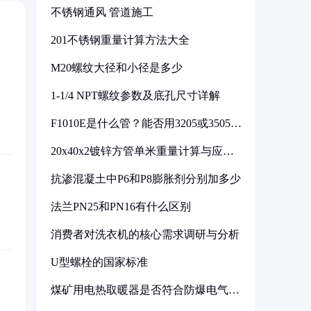
不锈钢通风 管道施工
201不锈钢重量计算方法大全
M20螺纹大径和小径是多少
1-1/4 NPT螺纹参数及底孔尺寸详解
F1010E是什么管？能否用3205或3505代
换
20x40x2镀锌方管单米重量计算与应用
分析
抗渗混凝土中P6和P8膨胀剂分别加多少
法兰PN25和PN16有什么区别
消费者对洗衣机的核心需求调研与分析
U型螺栓的国家标准
煤矿用电热取暖器是否符合防爆电气设
备标准