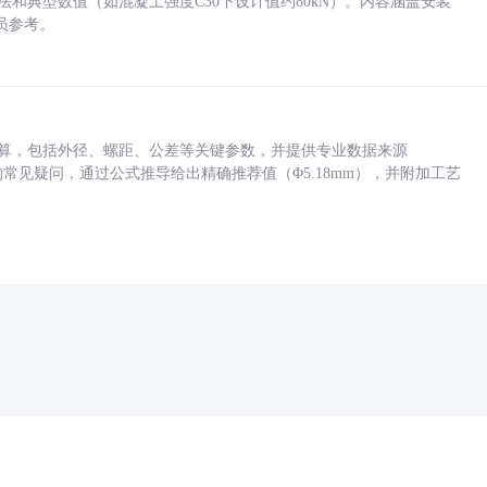
方法和典型数值（如混凝土强度C30下设计值约80kN）。内容涵盖安装
员参考。
底孔计算，包括外径、螺距、公差等关键参数，并提供专业数据来源
孔尺寸的常见疑问，通过公式推导给出精确推荐值（Φ5.18mm），并附加工艺