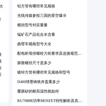
铝方管有哪些常见规格
大
光线传媒参投三国的星空爆冷
时
横担型号对应重量
锰矿石产品化合水含量
曲臂车规格型号大全
配电柜母排螺栓力矩要求及连接规范详
量
解
器
膨胀螺丝尺寸是多少
症
镀锌方管有哪些常见规格和型号
后
D400球墨铸铁井盖重多少
覆膜砂的耐高温性能如何
RU7088R功率MOSFET特性解析及其在
可调电源设计中的实践