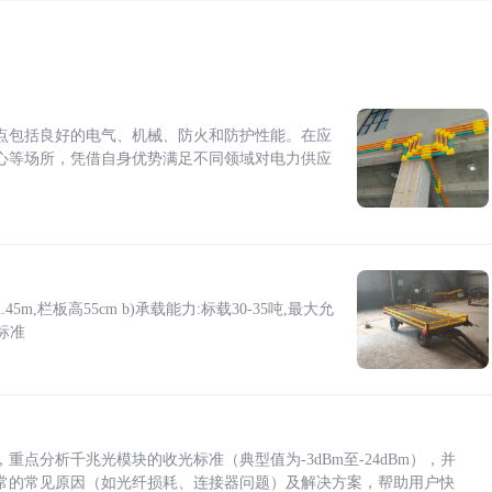
点包括良好的电气、机械、防火和防护性能。在应
心等场所，凭借自身优势满足不同领域对电力供应
5m,栏板高55cm b)承载能力:标载30-35吨,最大允
标准
点分析千兆光模块的收光标准（典型值为-3dBm至-24dBm），并
常的常见原因（如光纤损耗、连接器问题）及解决方案，帮助用户快