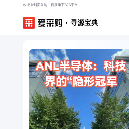
欢迎来到爱采购，百度旗下B2B平台
寻源宝典
‹
›