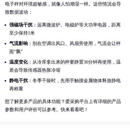
电子秤对环境超敏感，就像人怕潮湿一样。这些情况会导
致数据波动：
强磁场干扰
：远离微波炉、电磁炉等大功率电器，距离
至少保持1米
气流影响
：别在空调出风口、风扇旁使用，气流会让秤
面“飘”
温度变化
：从冷库拿出来的秤要静置30分钟再使用，温
差会导致传感器热胀冷缩
静电干扰
：冬季干燥时，先用手触摸金属物体释放静电
再称重
想了解更多产品的具体功能？爱采购平台上有详细的产品
参数和用户评价可以参考。快来看看吧！