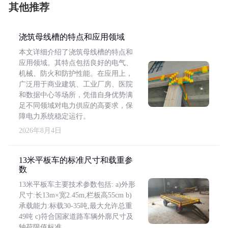
其他推荐
浇筑母线槽的特点和应用领域
本文详细介绍了浇筑母线槽的特点和
应用领域。其特点包括良好的电气、
机械、防火和防护性能。在应用上，
广泛用于商业建筑、工业厂房、医院
和数据中心等场所，凭借自身优势满
足不同领域对电力供应的高要求，保
障电力系统稳定运行。
2026年8月4日
13米平板车的标准尺寸和载重参
数
13米平板车主要技术参数包括: a)外形
尺寸:长13m×宽2.45m,栏板高55cm b)
承载能力:标载30-35吨,最大允许总重
49吨 c)符合国家道路车辆外廓尺寸及
轴荷限值标准