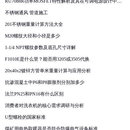
RU7088R功率MOSFET特性解析及其在可调电源设计中的
实践
不锈钢通风 管道施工
201不锈钢重量计算方法大全
M20螺纹大径和小径是多少
1-1/4 NPT螺纹参数及底孔尺寸详解
F1010E是什么管？能否用3205或3505代换
20x40x2镀锌方管单米重量计算与应用分析
抗渗混凝土中P6和P8膨胀剂分别加多少
法兰PN25和PN16有什么区别
消费者对洗衣机的核心需求调研与分析
U型螺栓的国家标准
煤矿用电热取暖器是否符合防爆电气设备标准