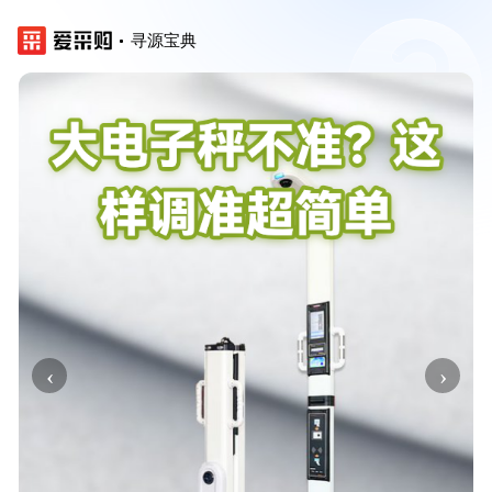
寻源宝典
‹
›