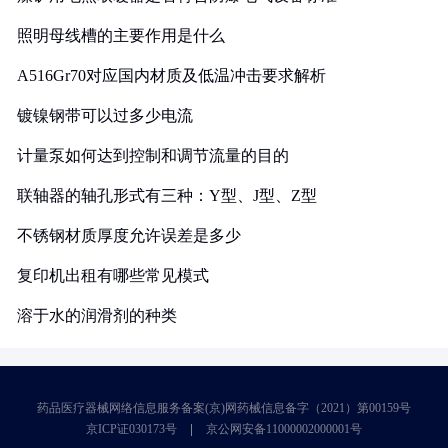
照明母线槽的主要作用是什么
A516Gr70对应国内材质及低温冲击要求解析
镀镍钢带可以过多少电流
计量泵如何达到控制和调节流量的目的
联轴器的轴孔形式有三种：Y型、J型、Z型
不锈钢材质厚度允许误差是多少
复印机出租有哪些常见模式
溶于水的润滑剂的种类
药品医疗器械网络信息服务备案(京)网药械信息备字（2021）第00159号
京ICP证030173号
京公网安备11000002000001号