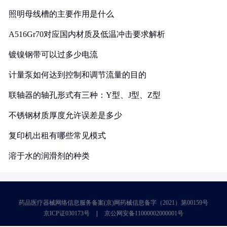
照明母线槽的主要作用是什么
A516Gr70对应国内材质及低温冲击要求解析
镀镍钢带可以过多少电流
计量泵如何达到控制和调节流量的目的
联轴器的轴孔形式有三种：Y型、J型、Z型
不锈钢材质厚度允许误差是多少
复印机出租有哪些常见模式
溶于水的润滑剂的种类
药品医疗器械网络信息服务备案(京)网药械信息备字（2021）第00159号
京ICP证030173号
京公网安备11000002000001号