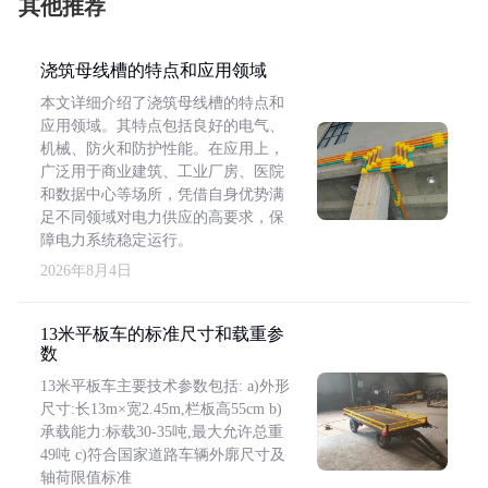
其他推荐
浇筑母线槽的特点和应用领域
本文详细介绍了浇筑母线槽的特点和
应用领域。其特点包括良好的电气、
机械、防火和防护性能。在应用上，
广泛用于商业建筑、工业厂房、医院
和数据中心等场所，凭借自身优势满
足不同领域对电力供应的高要求，保
障电力系统稳定运行。
2026年8月4日
13米平板车的标准尺寸和载重参
数
13米平板车主要技术参数包括: a)外形
尺寸:长13m×宽2.45m,栏板高55cm b)
承载能力:标载30-35吨,最大允许总重
49吨 c)符合国家道路车辆外廓尺寸及
轴荷限值标准