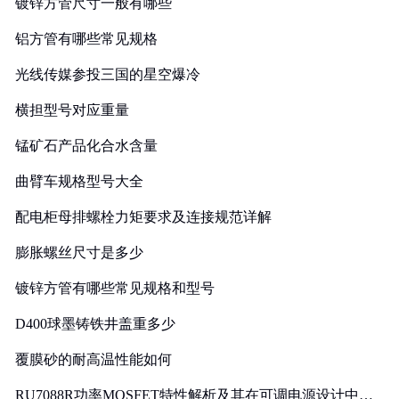
镀锌方管尺寸一般有哪些
铝方管有哪些常见规格
光线传媒参投三国的星空爆冷
横担型号对应重量
锰矿石产品化合水含量
曲臂车规格型号大全
配电柜母排螺栓力矩要求及连接规范详解
膨胀螺丝尺寸是多少
镀锌方管有哪些常见规格和型号
D400球墨铸铁井盖重多少
覆膜砂的耐高温性能如何
RU7088R功率MOSFET特性解析及其在可调电源设计中的