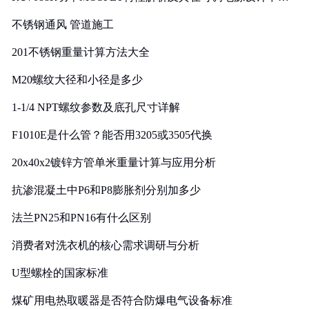
实践
不锈钢通风 管道施工
201不锈钢重量计算方法大全
M20螺纹大径和小径是多少
1-1/4 NPT螺纹参数及底孔尺寸详解
F1010E是什么管？能否用3205或3505代换
20x40x2镀锌方管单米重量计算与应用分析
抗渗混凝土中P6和P8膨胀剂分别加多少
法兰PN25和PN16有什么区别
消费者对洗衣机的核心需求调研与分析
U型螺栓的国家标准
煤矿用电热取暖器是否符合防爆电气设备标准