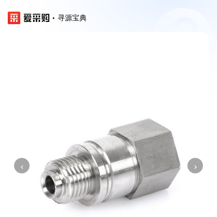
寻源宝典
‹
›