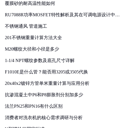
覆膜砂的耐高温性能如何
RU7088R功率MOSFET特性解析及其在可调电源设计中的
实践
不锈钢通风 管道施工
201不锈钢重量计算方法大全
M20螺纹大径和小径是多少
1-1/4 NPT螺纹参数及底孔尺寸详解
F1010E是什么管？能否用3205或3505代换
20x40x2镀锌方管单米重量计算与应用分析
抗渗混凝土中P6和P8膨胀剂分别加多少
法兰PN25和PN16有什么区别
消费者对洗衣机的核心需求调研与分析