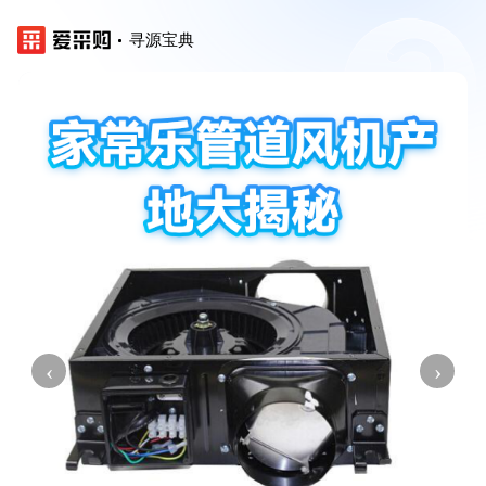
寻源宝典
‹
›