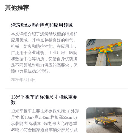
其他推荐
浇筑母线槽的特点和应用领域
本文详细介绍了浇筑母线槽的特点和
应用领域。其特点包括良好的电气、
机械、防火和防护性能。在应用上，
广泛用于商业建筑、工业厂房、医院
和数据中心等场所，凭借自身优势满
足不同领域对电力供应的高要求，保
障电力系统稳定运行。
2026年8月4日
13米平板车的标准尺寸和载重参
数
13米平板车主要技术参数包括: a)外形
尺寸:长13m×宽2.45m,栏板高55cm b)
承载能力:标载30-35吨,最大允许总重
49吨 c)符合国家道路车辆外廓尺寸及