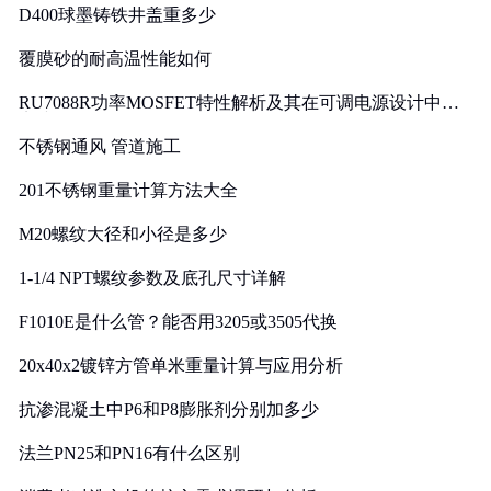
D400球墨铸铁井盖重多少
覆膜砂的耐高温性能如何
RU7088R功率MOSFET特性解析及其在可调电源设计中的
实践
不锈钢通风 管道施工
201不锈钢重量计算方法大全
M20螺纹大径和小径是多少
1-1/4 NPT螺纹参数及底孔尺寸详解
F1010E是什么管？能否用3205或3505代换
20x40x2镀锌方管单米重量计算与应用分析
抗渗混凝土中P6和P8膨胀剂分别加多少
法兰PN25和PN16有什么区别