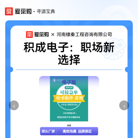
寻源宝典
‹
›