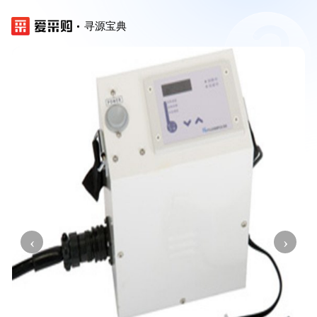
寻源宝典
‹
›