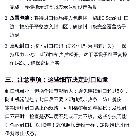
完成，等待指示灯亮起表示达到设定温度
放置包装
：将待封口物品装入包装袋，留出3-5cm的封口
边，把袋子平整放入封口区，确保封口条完全覆盖袋子
边缘
启动封口
：按下封口按钮（部分机型为脚踏开关），保
持压力2-3秒，听到“嘀”声后松开。对于厚袋子可重复操
作1-2次，确保密封严实
三、注意事项：这些细节决定封口质量
封口机虽小，但操作细节影响大：避免连续封口超过5次，
防止机器过热；封口后不要立即触摸加热条，防止烫伤；
定期清理封口条上的残渣，可用棉签蘸酒精擦拭；发现封
口不严时，检查是否温度不足或压力不够。这些小技巧能
让你的封口机多用3年！就像照顾宠物一样，定期维护才能
保持最佳状态。