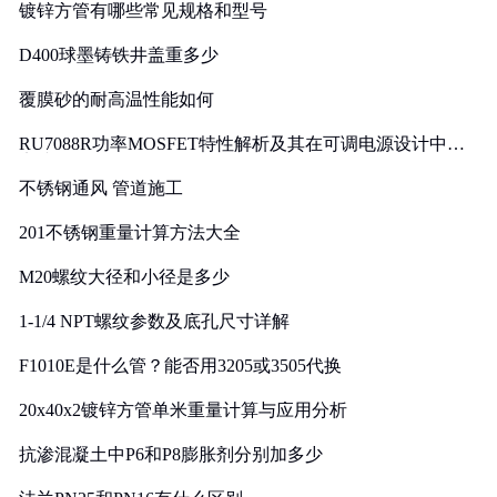
镀锌方管有哪些常见规格和型号
D400球墨铸铁井盖重多少
覆膜砂的耐高温性能如何
RU7088R功率MOSFET特性解析及其在可调电源设计中的
实践
不锈钢通风 管道施工
201不锈钢重量计算方法大全
M20螺纹大径和小径是多少
1-1/4 NPT螺纹参数及底孔尺寸详解
F1010E是什么管？能否用3205或3505代换
20x40x2镀锌方管单米重量计算与应用分析
抗渗混凝土中P6和P8膨胀剂分别加多少