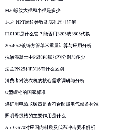
M20螺纹大径和小径是多少
1-1/4 NPT螺纹参数及底孔尺寸详解
F1010E是什么管？能否用3205或3505代换
20x40x2镀锌方管单米重量计算与应用分析
抗渗混凝土中P6和P8膨胀剂分别加多少
法兰PN25和PN16有什么区别
消费者对洗衣机的核心需求调研与分析
U型螺栓的国家标准
煤矿用电热取暖器是否符合防爆电气设备标准
照明母线槽的主要作用是什么
A516Gr70对应国内材质及低温冲击要求解析