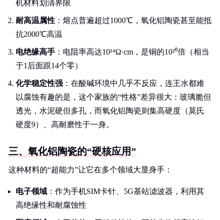
机材料划清界限
耐高温属性
：熔点普遍超过1000℃，氧化铝陶瓷甚至能抵
抗2000℃高温
电绝缘高手
：电阻率高达10¹⁴Ω·cm，是铜的10²⁰倍（相当
于1后面跟14个零）
化学稳定性强
：在酸碱环境中几乎不反应，连王水都难
以腐蚀有趣的是，这个家族的“性格”差异很大：玻璃脆但
透光，水泥硬但多孔，而氧化铝陶瓷则集高硬度（莫氏
硬度9）、高耐磨性于一身。
三、氧化铝陶瓷的“硬核应用”
这种材料的“超能力”让它在多个领域大显身手：
电子领域
：作为手机SIM卡针、5G基站滤波器，利用其
高绝缘性和耐腐蚀性