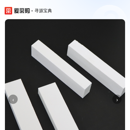
寻源宝典
‹
›