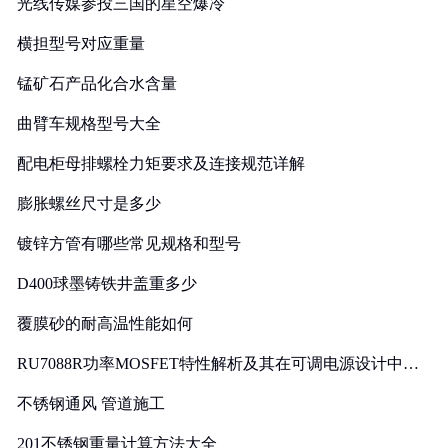
光线传媒参投三国的星空爆冷
横担型号对应重量
锰矿石产品化合水含量
曲臂车规格型号大全
配电柜母排螺栓力矩要求及连接规范详解
膨胀螺丝尺寸是多少
镀锌方管有哪些常见规格和型号
D400球墨铸铁井盖重多少
覆膜砂的耐高温性能如何
RU7088R功率MOSFET特性解析及其在可调电源设计中的
实践
不锈钢通风 管道施工
201不锈钢重量计算方法大全