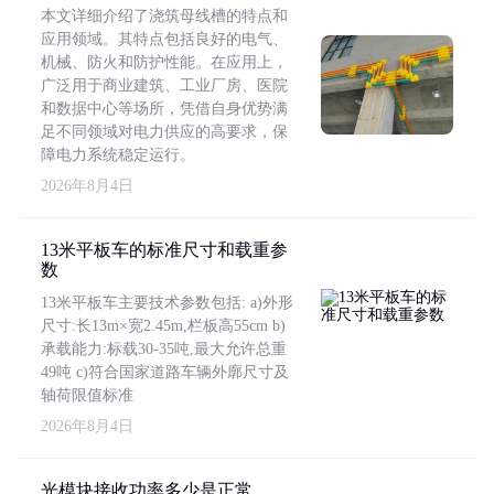
本文详细介绍了浇筑母线槽的特点和
应用领域。其特点包括良好的电气、
机械、防火和防护性能。在应用上，
广泛用于商业建筑、工业厂房、医院
和数据中心等场所，凭借自身优势满
足不同领域对电力供应的高要求，保
障电力系统稳定运行。
2026年8月4日
13米平板车的标准尺寸和载重参
数
13米平板车主要技术参数包括: a)外形
尺寸:长13m×宽2.45m,栏板高55cm b)
承载能力:标载30-35吨,最大允许总重
49吨 c)符合国家道路车辆外廓尺寸及
轴荷限值标准
2026年8月4日
光模块接收功率多少是正常