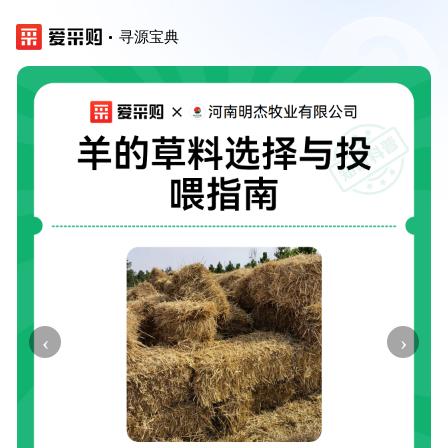
寻源宝典
‹
›