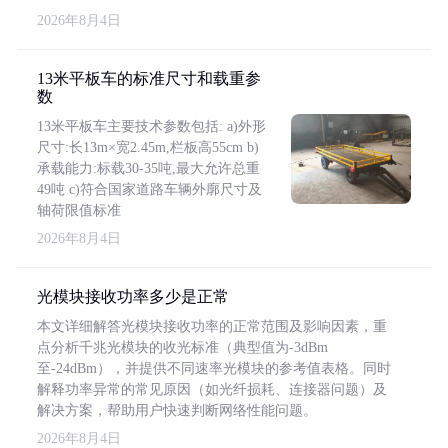
2026年8月4日
13米平板车的标准尺寸和载重参
数
13米平板车主要技术参数包括: a)外形
尺寸:长13m×宽2.45m,栏板高55cm b)
承载能力:标载30-35吨,最大允许总重
49吨 c)符合国家道路车辆外廓尺寸及
轴荷限值标准
2026年8月4日
光模块接收功率多少是正常
本文详细解答光模块接收功率的正常范围及影响因素，重
点分析千兆光模块的收光标准（典型值为-3dBm
至-24dBm），并提供不同速率光模块的参考值表格。同时
解释功率异常的常见原因（如光纤损耗、连接器问题）及
解决方案，帮助用户快速判断网络性能问题。
2026年8月4日