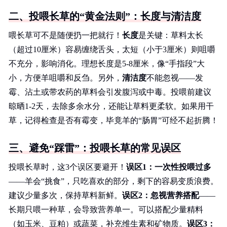
二、投喂长草的“黄金法则”：长度与清洁度
喂长草可不是随便扔一把就行！
长度
是关键：草料太长
（超过10厘米）容易缠绕舌头，太短（小于3厘米）则咀嚼
不充分，影响消化。理想长度是5-8厘米，像“手指段”大
小，方便羊咀嚼和反刍。另外，
清洁度
不能忽视——发
霉、沾土或带农药的草料会引发腹泻或中毒。投喂前建议
晾晒1-2天，去除多余水分，还能让草料更柔软。如果用干
草，记得检查是否有霉变，毕竟羊的“肠胃”可经不起折腾！
三、避免“踩雷”：投喂长草的常见误区
投喂长草时，这3个误区要避开！
误区1：一次性投喂过多
——羊会“挑食”，只吃喜欢的部分，剩下的容易变质浪费。
建议少量多次，保持草料新鲜。
误区2：忽视营养搭配
——
长期只喂一种草，会导致营养单一。可以搭配少量精料
（如玉米、豆粕）或蔬菜，补充维生素和矿物质。
误区3：