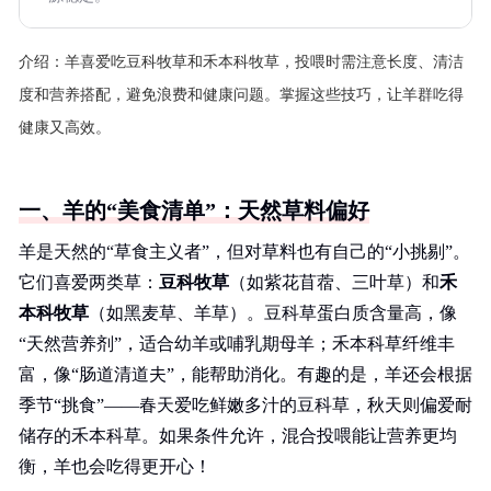
介绍：
羊喜爱吃豆科牧草和禾本科牧草，投喂时需注意长度、清洁
度和营养搭配，避免浪费和健康问题。掌握这些技巧，让羊群吃得
健康又高效。
一、羊的“美食清单”：天然草料偏好
羊是天然的“草食主义者”，但对草料也有自己的“小挑剔”。
它们喜爱两类草：
豆科牧草
（如紫花苜蓿、三叶草）和
禾
本科牧草
（如黑麦草、羊草）。豆科草蛋白质含量高，像
“天然营养剂”，适合幼羊或哺乳期母羊；禾本科草纤维丰
富，像“肠道清道夫”，能帮助消化。有趣的是，羊还会根据
季节“挑食”——春天爱吃鲜嫩多汁的豆科草，秋天则偏爱耐
储存的禾本科草。如果条件允许，混合投喂能让营养更均
衡，羊也会吃得更开心！