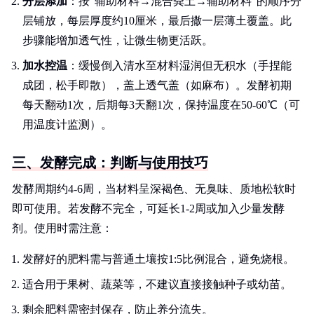
分层添加
：按“辅助材料→混合粪土→辅助材料”的顺序分
层铺放，每层厚度约10厘米，最后撒一层薄土覆盖。此
步骤能增加透气性，让微生物更活跃。
加水控温
：缓慢倒入清水至材料湿润但无积水（手捏能
成团，松手即散），盖上透气盖（如麻布）。发酵初期
每天翻动1次，后期每3天翻1次，保持温度在50-60℃（可
用温度计监测）。
三、发酵完成：判断与使用技巧
发酵周期约4-6周，当材料呈深褐色、无臭味、质地松软时
即可使用。若发酵不完全，可延长1-2周或加入少量发酵
剂。使用时需注意：
发酵好的肥料需与普通土壤按1:5比例混合，避免烧根。
适合用于果树、蔬菜等，不建议直接接触种子或幼苗。
剩余肥料需密封保存，防止养分流失。