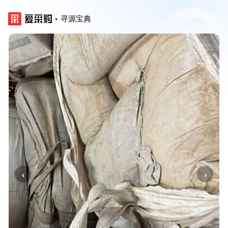
寻源宝典
‹
›