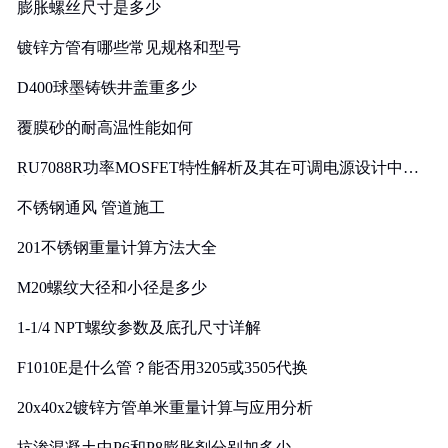
膨胀螺丝尺寸是多少
镀锌方管有哪些常见规格和型号
D400球墨铸铁井盖重多少
覆膜砂的耐高温性能如何
RU7088R功率MOSFET特性解析及其在可调电源设计中的
实践
不锈钢通风 管道施工
201不锈钢重量计算方法大全
M20螺纹大径和小径是多少
1-1/4 NPT螺纹参数及底孔尺寸详解
F1010E是什么管？能否用3205或3505代换
20x40x2镀锌方管单米重量计算与应用分析
抗渗混凝土中P6和P8膨胀剂分别加多少