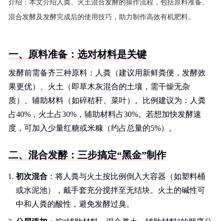
介绍：
本文介绍人粪、火土混合发酵的操作流程，包括原料准备、
混合发酵及发酵完成后的使用技巧，助力制作高效有机肥料。
一、原料准备：选对材料是关键
发酵前需备齐三种原料：人粪（建议用新鲜粪便，发酵效
果更优）、火土（即草木灰混合的土壤，需干燥无杂
质）、辅助材料（如碎秸秆、菜叶）。比例建议为：人粪
占40%，火土占30%，辅助材料占30%。若想加快发酵速
度，可加入少量红糖或米糠（约占总量的5%）。
二、混合发酵：三步搞定“黑金”制作
初次混合
：将人粪与火土按比例倒入大容器（如塑料桶
或水泥池），戴手套充分搅拌至无结块。火土的碱性可
中和人粪的酸性，避免发酵过臭。