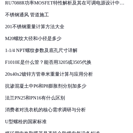
RU7088R功率MOSFET特性解析及其在可调电源设计中的
实践
不锈钢通风 管道施工
201不锈钢重量计算方法大全
M20螺纹大径和小径是多少
1-1/4 NPT螺纹参数及底孔尺寸详解
F1010E是什么管？能否用3205或3505代换
20x40x2镀锌方管单米重量计算与应用分析
抗渗混凝土中P6和P8膨胀剂分别加多少
法兰PN25和PN16有什么区别
消费者对洗衣机的核心需求调研与分析
U型螺栓的国家标准