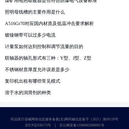
煤矿用电热取暖器是否符合防爆电气设备标准
照明母线槽的主要作用是什么
A516Gr70对应国内材质及低温冲击要求解析
镀镍钢带可以过多少电流
计量泵如何达到控制和调节流量的目的
联轴器的轴孔形式有三种：Y型、J型、Z型
不锈钢材质厚度允许误差是多少
复印机出租有哪些常见模式
溶于水的润滑剂的种类
药品医疗器械网络信息服务备案(京)网药械信息备字（2021）第00159号
京ICP证030173号
京公网安备11000002000001号