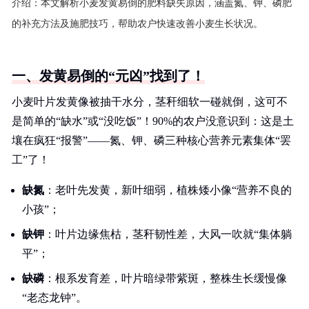
介绍：
本文解析小麦发黄易倒的肥料缺失原因，涵盖氮、钾、磷肥
的补充方法及施肥技巧，帮助农户快速改善小麦生长状况。
一、发黄易倒的“元凶”找到了！
小麦叶片发黄像被抽干水分，茎秆细软一碰就倒，这可不
是简单的“缺水”或“没吃饭”！90%的农户没意识到：这是土
壤在疯狂“报警”——氮、钾、磷三种核心营养元素集体“罢
工”了！
缺氮
：老叶先发黄，新叶细弱，植株矮小像“营养不良的
小孩”；
缺钾
：叶片边缘焦枯，茎秆韧性差，大风一吹就“集体躺
平”；
缺磷
：根系发育差，叶片暗绿带紫斑，整株生长缓慢像
“老态龙钟”。