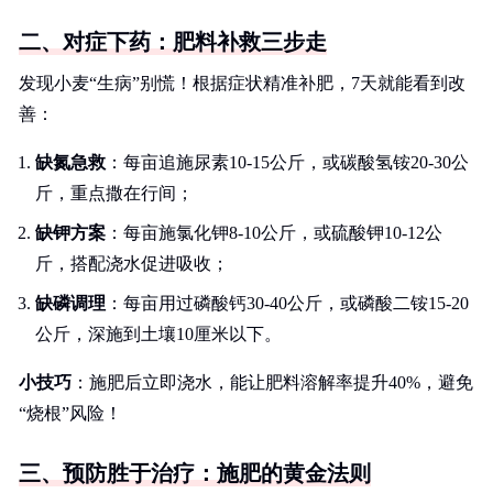
二、对症下药：肥料补救三步走
发现小麦“生病”别慌！根据症状精准补肥，7天就能看到改
善：
缺氮急救
：每亩追施尿素10-15公斤，或碳酸氢铵20-30公
斤，重点撒在行间；
缺钾方案
：每亩施氯化钾8-10公斤，或硫酸钾10-12公
斤，搭配浇水促进吸收；
缺磷调理
：每亩用过磷酸钙30-40公斤，或磷酸二铵15-20
公斤，深施到土壤10厘米以下。
小技巧
：施肥后立即浇水，能让肥料溶解率提升40%，避免
“烧根”风险！
三、预防胜于治疗：施肥的黄金法则