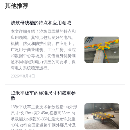
其他推荐
浇筑母线槽的特点和应用领域
本文详细介绍了浇筑母线槽的特点和
应用领域。其特点包括良好的电气、
机械、防火和防护性能。在应用上，
广泛用于商业建筑、工业厂房、医院
和数据中心等场所，凭借自身优势满
足不同领域对电力供应的高要求，保
障电力系统稳定运行。
2026年8月4日
13米平板车的标准尺寸和载重参
数
13米平板车主要技术参数包括: a)外形
尺寸:长13m×宽2.45m,栏板高55cm b)
承载能力:标载30-35吨,最大允许总重
49吨 c)符合国家道路车辆外廓尺寸及