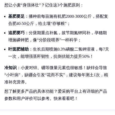
想让小麦“身强体壮”？记住这3个施肥原则：
基肥要足
：播种前每亩施有机肥2000-3000公斤，搭配复
合肥40-50公斤，给土壤“存够粮”；
追肥要巧
：分蘖期重点补氮，拔节期氮钾同补，孕穗期
增施磷钾肥，像“分阶段喂养”一样科学；
叶面肥辅助
：生长后期喷施0.3%磷酸二氢钾溶液，每7天
一次，能增强茎秆韧性，抗倒伏能力提升50%！
冷知识
：小麦对锌、硼等微量元素也很敏感！缺锌会导致
“小叶病”，缺硼会引发“花而不实”，建议每年测土1次，精
准补充营养。
想了解更多产品的具体功能？爱采购平台上有详细的产品
参数和用户评价可以参考。快来看看吧！