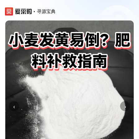
寻源宝典
‹
›