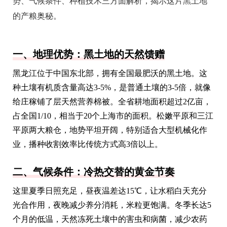
势、气候条件、种植技术三方面解析，揭示这片黑土地
的产粮奥秘。
一、地理优势：黑土地的天然馈赠
黑龙江位于中国东北部，拥有全国最肥沃的黑土地。这
种土壤有机质含量高达3-5%，是普通土壤的3-5倍，就像
给庄稼铺了层天然营养棉被。全省耕地面积超过2亿亩，
占全国1/10，相当于20个上海市的面积。松嫩平原和三江
平原两大粮仓，地势平坦开阔，特别适合大型机械化作
业，播种收割效率比传统方式高3倍以上。
二、气候条件：冷热交替的黄金节奏
这里夏季日照充足，昼夜温差达15℃，让水稻白天充分
光合作用，夜晚减少养分消耗，米粒更饱满。冬季长达5
个月的低温，天然冻死土壤中的害虫和病菌，减少农药