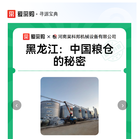
寻源宝典
‹
›