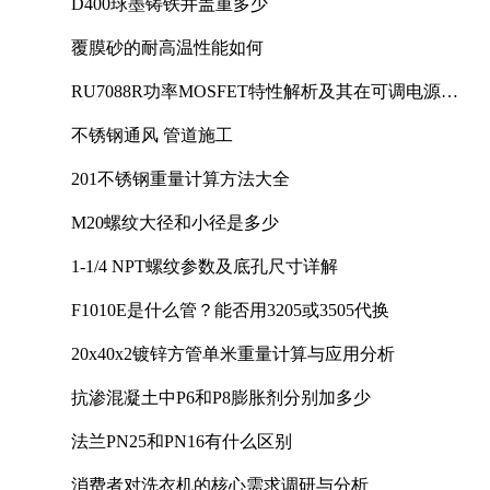
D400球墨铸铁井盖重多少
覆膜砂的耐高温性能如何
RU7088R功率MOSFET特性解析及其在可调电源设
计中的实践
不锈钢通风 管道施工
201不锈钢重量计算方法大全
M20螺纹大径和小径是多少
1-1/4 NPT螺纹参数及底孔尺寸详解
F1010E是什么管？能否用3205或3505代换
20x40x2镀锌方管单米重量计算与应用分析
抗渗混凝土中P6和P8膨胀剂分别加多少
法兰PN25和PN16有什么区别
消费者对洗衣机的核心需求调研与分析