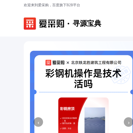
欢迎来到爱采购，百度旗下B2B平台
寻源宝典
‹
›