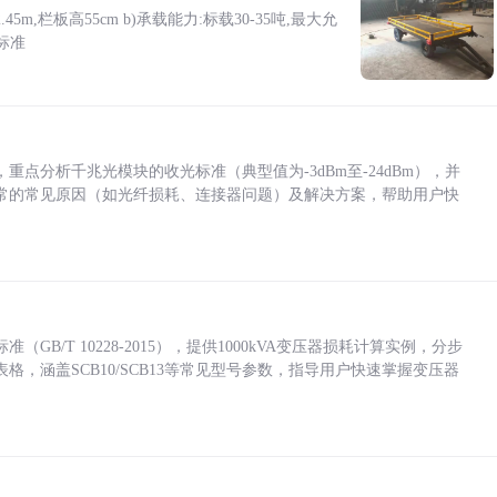
5m,栏板高55cm b)承载能力:标载30-35吨,最大允
标准
点分析千兆光模块的收光标准（典型值为-3dBm至-24dBm），并
常的常见原因（如光纤损耗、连接器问题）及解决方案，帮助用户快
/T 10228-2015），提供1000kVA变压器损耗计算实例，分步
，涵盖SCB10/SCB13等常见型号参数，指导用户快速掌握变压器