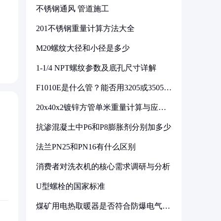
不锈钢通风 管道施工
201不锈钢重量计算方法大全
M20螺纹大径和小径是多少
1-1/4 NPT螺纹参数及底孔尺寸详解
F1010E是什么管？能否用3205或3505代
换
20x40x2镀锌方管单米重量计算与应用
分析
抗渗混凝土中P6和P8膨胀剂分别加多少
法兰PN25和PN16有什么区别
消费者对洗衣机的核心需求调研与分析
U型螺栓的国家标准
煤矿用电热取暖器是否符合防爆电气设
备标准