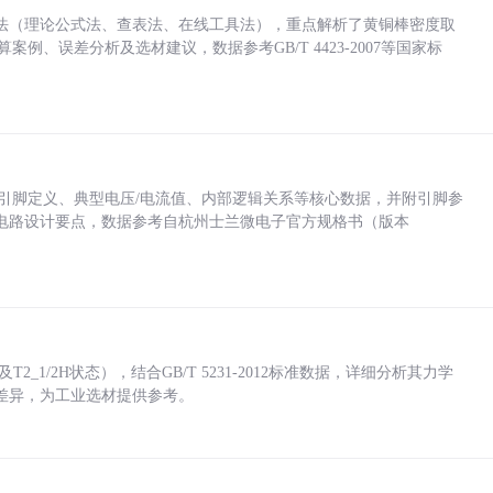
法（理论公式法、查表法、在线工具法），重点解析了黄铜棒密度取
计算案例、误差分析及选材建议，数据参考GB/T 4423-2007等国家标
括各引脚定义、典型电压/电流值、内部逻辑关系等核心数据，并附引脚参
电路设计要点，数据参考自杭州士兰微电子官方规格书（版本
_1/2H状态），结合GB/T 5231-2012标准数据，详细分析其力学
差异，为工业选材提供参考。