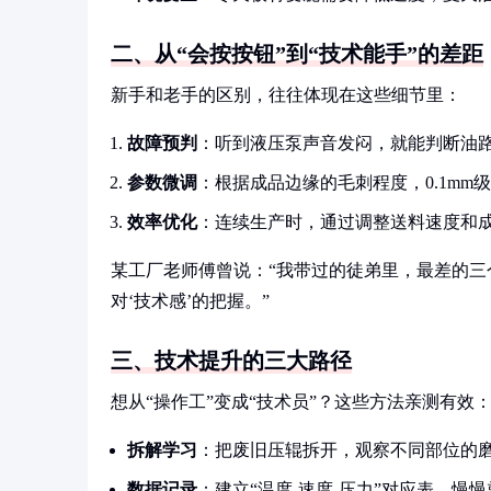
二、从“会按按钮”到“技术能手”的差距
新手和老手的区别，往往体现在这些细节里：
故障预判
：听到液压泵声音发闷，就能判断油
参数微调
：根据成品边缘的毛刺程度，0.1mm
效率优化
：连续生产时，通过调整送料速度和
某工厂老师傅曾说：“我带过的徒弟里，最差的
对‘技术感’的把握。”
三、技术提升的三大路径
想从“操作工”变成“技术员”？这些方法亲测有效
拆解学习
：把废旧压辊拆开，观察不同部位的
数据记录
：建立“温度-速度-压力”对应表，慢慢