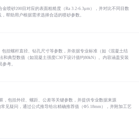
砂200目对应的表面粗糙度（Ra 3.2-6.3μm），并对比不同目数
业实践，帮助用户根据需求选择合适的喷砂参数。
力，包括螺杆直径、钻孔尺寸等参数，并依据专业标准（如《混凝土结
方法和典型数值（如混凝土强度C30下设计值约80kN）。内容涵盖安装
员参考。
底孔计算，包括外径、螺距、公差等关键参数，并提供专业数据来源
孔尺寸的常见疑问，通过公式推导给出精确推荐值（Φ5.18mm），并附加工艺