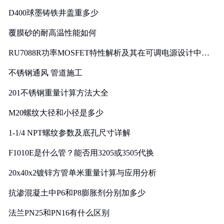
D400球墨铸铁井盖重多少
覆膜砂的耐高温性能如何
RU7088R功率MOSFET特性解析及其在可调电源设计中的
实践
不锈钢通风 管道施工
201不锈钢重量计算方法大全
M20螺纹大径和小径是多少
1-1/4 NPT螺纹参数及底孔尺寸详解
F1010E是什么管？能否用3205或3505代换
20x40x2镀锌方管单米重量计算与应用分析
抗渗混凝土中P6和P8膨胀剂分别加多少
法兰PN25和PN16有什么区别