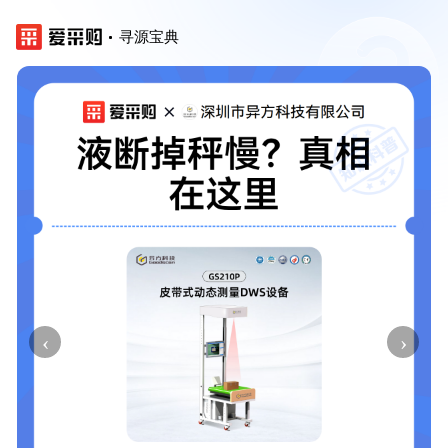
寻源宝典
‹
›