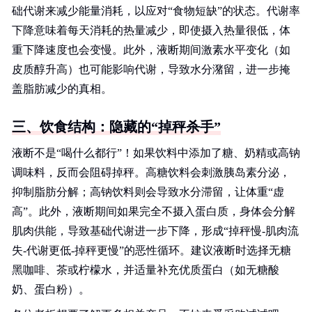
础代谢来减少能量消耗，以应对“食物短缺”的状态。代谢率
下降意味着每天消耗的热量减少，即使摄入热量很低，体
重下降速度也会变慢。此外，液断期间激素水平变化（如
皮质醇升高）也可能影响代谢，导致水分潴留，进一步掩
盖脂肪减少的真相。
三、饮食结构：隐藏的“掉秤杀手”
液断不是“喝什么都行”！如果饮料中添加了糖、奶精或高钠
调味料，反而会阻碍掉秤。高糖饮料会刺激胰岛素分泌，
抑制脂肪分解；高钠饮料则会导致水分滞留，让体重“虚
高”。此外，液断期间如果完全不摄入蛋白质，身体会分解
肌肉供能，导致基础代谢进一步下降，形成“掉秤慢-肌肉流
失-代谢更低-掉秤更慢”的恶性循环。建议液断时选择无糖
黑咖啡、茶或柠檬水，并适量补充优质蛋白（如无糖酸
奶、蛋白粉）。