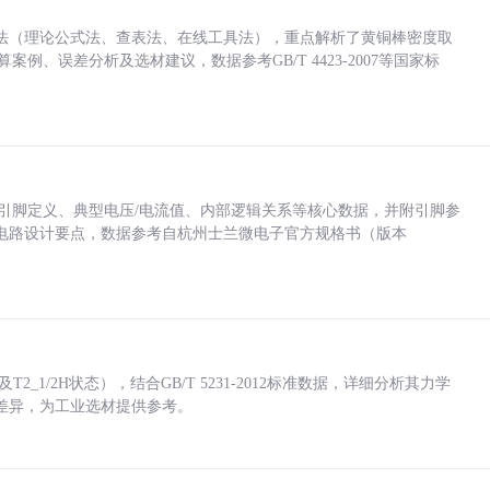
法（理论公式法、查表法、在线工具法），重点解析了黄铜棒密度取
计算案例、误差分析及选材建议，数据参考GB/T 4423-2007等国家标
括各引脚定义、典型电压/电流值、内部逻辑关系等核心数据，并附引脚参
电路设计要点，数据参考自杭州士兰微电子官方规格书（版本
_1/2H状态），结合GB/T 5231-2012标准数据，详细分析其力学
差异，为工业选材提供参考。