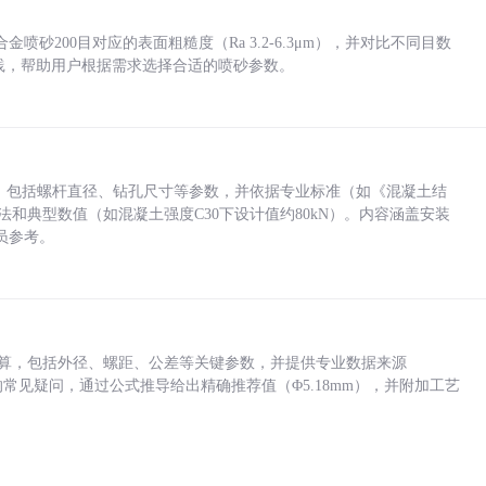
砂200目对应的表面粗糙度（Ra 3.2-6.3μm），并对比不同目数
业实践，帮助用户根据需求选择合适的喷砂参数。
力，包括螺杆直径、钻孔尺寸等参数，并依据专业标准（如《混凝土结
方法和典型数值（如混凝土强度C30下设计值约80kN）。内容涵盖安装
员参考。
底孔计算，包括外径、螺距、公差等关键参数，并提供专业数据来源
孔尺寸的常见疑问，通过公式推导给出精确推荐值（Φ5.18mm），并附加工艺