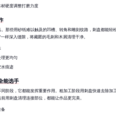
木材硬度调整打磨力度
作
具。那些用砂纸难以触及的凹槽、转角和雕刻纹路，刺盘都能轻
”一样深入缝隙，将藏匿的毛刺和木屑清理干净。
体
处理更均匀
胶水痕迹
全能选手
不同阶段，它都能发挥重要作用。粗加工阶段用刺盘快速去除加
装前用刺盘清理连接部位，都能让作品更完美。
准备