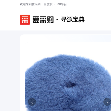
欢迎来到爱采购，百度旗下B2B平台
寻源宝典
‹
›