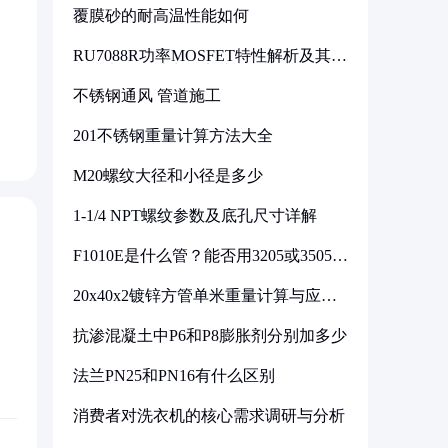
覆膜砂的耐高温性能如何
RU7088R功率MOSFET特性解析及其在
可调电源设计中的实践
不锈钢通风 管道施工
201不锈钢重量计算方法大全
M20螺纹大径和小径是多少
1-1/4 NPT螺纹参数及底孔尺寸详解
F1010E是什么管？能否用3205或3505代
换
20x40x2镀锌方管单米重量计算与应用
分析
抗渗混凝土中P6和P8膨胀剂分别加多少
法兰PN25和PN16有什么区别
消费者对洗衣机的核心需求调研与分析