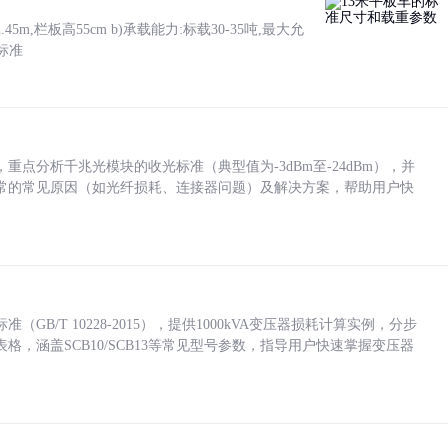
5m,栏板高55cm b)承载能力:标载30-35吨,最大允
标准
点分析千兆光模块的收光标准（典型值为-3dBm至-24dBm），并
常的常见原因（如光纤损耗、连接器问题）及解决方案，帮助用户快
/T 10228-2015），提供1000kVA变压器损耗计算实例，分步
，涵盖SCB10/SCB13等常见型号参数，指导用户快速掌握变压器