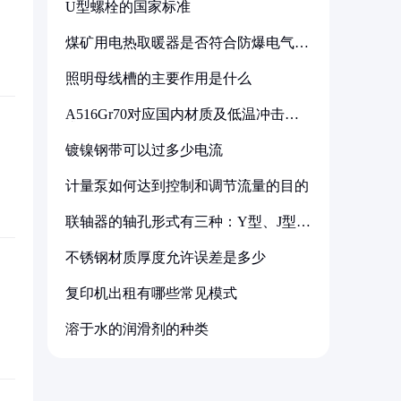
U型螺栓的国家标准
煤矿用电热取暖器是否符合防爆电气设
备标准
照明母线槽的主要作用是什么
A516Gr70对应国内材质及低温冲击要
求解析
镀镍钢带可以过多少电流
计量泵如何达到控制和调节流量的目的
联轴器的轴孔形式有三种：Y型、J型、
Z型
不锈钢材质厚度允许误差是多少
复印机出租有哪些常见模式
溶于水的润滑剂的种类