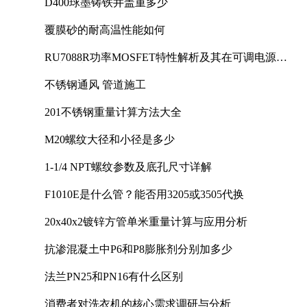
D400球墨铸铁井盖重多少
覆膜砂的耐高温性能如何
RU7088R功率MOSFET特性解析及其在可调电源设
计中的实践
不锈钢通风 管道施工
201不锈钢重量计算方法大全
M20螺纹大径和小径是多少
1-1/4 NPT螺纹参数及底孔尺寸详解
F1010E是什么管？能否用3205或3505代换
20x40x2镀锌方管单米重量计算与应用分析
抗渗混凝土中P6和P8膨胀剂分别加多少
法兰PN25和PN16有什么区别
消费者对洗衣机的核心需求调研与分析