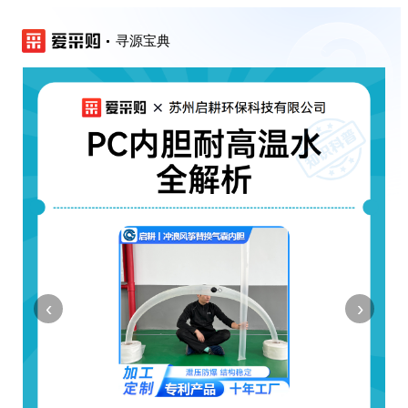
寻源宝典
‹
›