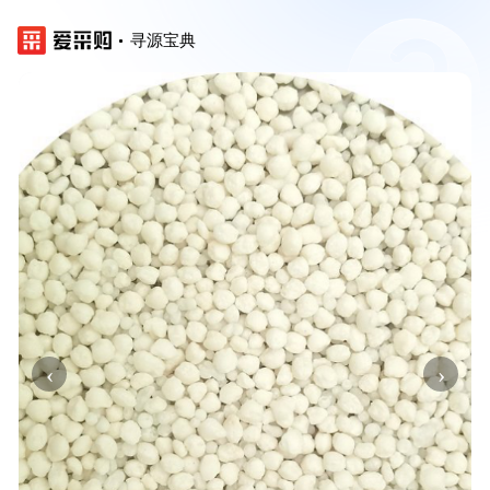
寻源宝典
‹
›