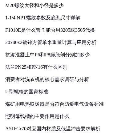
M20螺纹大径和小径是多少
1-1/4 NPT螺纹参数及底孔尺寸详解
F1010E是什么管？能否用3205或3505代换
20x40x2镀锌方管单米重量计算与应用分析
抗渗混凝土中P6和P8膨胀剂分别加多少
法兰PN25和PN16有什么区别
消费者对洗衣机的核心需求调研与分析
U型螺栓的国家标准
煤矿用电热取暖器是否符合防爆电气设备标准
照明母线槽的主要作用是什么
A516Gr70对应国内材质及低温冲击要求解析