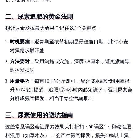
二、尿素追肥的黄金法则
想让尿素发挥最大效果？记住这3个关键点：
时机要准
：返青期至拔节初期是最佳窗口期，此时小麦
对氮需求最旺盛
方法要对
：采用沟施或穴施，深度5-8厘米，避免撒施导
致挥发损失
用量要巧
：每亩10-15公斤即可，配合浇水能让利用率提
升30%特别提醒：追肥后24小时内必须浇水，否则尿素会
分解成氨气挥发，相当于给空气施肥！
三、尿素使用的避坑指南
这些常见误区会让尿素效果大打折扣：❌ 误区1：和碱性肥
料混用（如草木灰）→ 会产生氨气挥发，损失40%以上氮