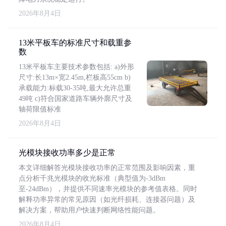
2026年8月4日
13米平板车的标准尺寸和载重参
数
13米平板车主要技术参数包括: a)外形
尺寸:长13m×宽2.45m,栏板高55cm b)
承载能力:标载30-35吨,最大允许总重
49吨 c)符合国家道路车辆外廓尺寸及
轴荷限值标准
2026年8月4日
光模块接收功率多少是正常
本文详细解答光模块接收功率的正常范围及影响因素，重
点分析千兆光模块的收光标准（典型值为-3dBm
至-24dBm），并提供不同速率光模块的参考值表格。同时
解释功率异常的常见原因（如光纤损耗、连接器问题）及
解决方案，帮助用户快速判断网络性能问题。
2026年8月4日