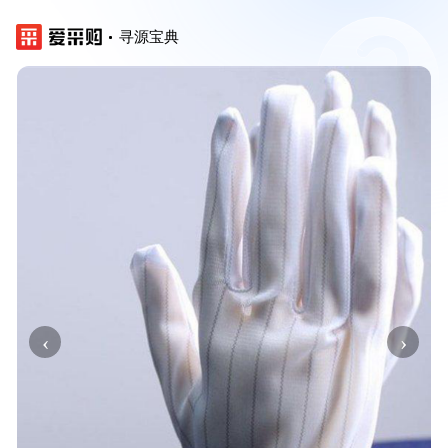
寻源宝典
‹
›