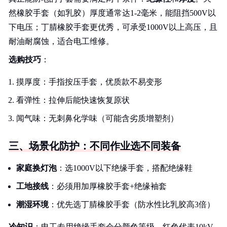
然橡胶手套（如乳胶）厚度通常达1-2毫米，能阻挡500V以
下电压；丁腈橡胶手套更优秀，可承受1000V以上高压，且
耐油耐腐蚀，适合电工维修。
选购技巧
：
摸厚度：手指按压手套，优质款不易变形
看弹性：拉伸后能快速恢复原状
闻气味：无刺鼻化学味（可能含劣质增塑剂）
三、场景化防护：不同作业选不同装备
家庭换灯泡
：选1000V以下绝缘手套，搭配绝缘鞋
工地接线
：必须用加厚橡胶手套+绝缘袖套
潮湿环境
：优先选丁腈橡胶手套（防水性比乳胶高3倍）
冷知识
：电工专用绝缘手套会分颜色等级，红色代表10kV