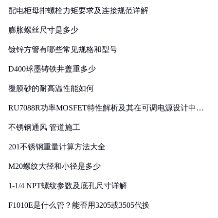
配电柜母排螺栓力矩要求及连接规范详解
膨胀螺丝尺寸是多少
镀锌方管有哪些常见规格和型号
D400球墨铸铁井盖重多少
覆膜砂的耐高温性能如何
RU7088R功率MOSFET特性解析及其在可调电源设计中的
实践
不锈钢通风 管道施工
201不锈钢重量计算方法大全
M20螺纹大径和小径是多少
1-1/4 NPT螺纹参数及底孔尺寸详解
F1010E是什么管？能否用3205或3505代换