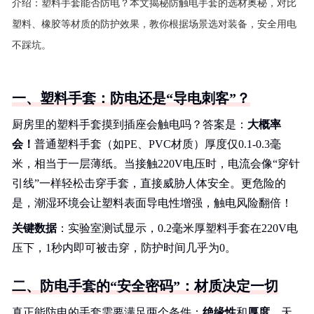
介绍：
塑料手套能否防电？本文揭秘防触电手套的选材奥秘，对比
塑料、橡胶等材质的防护效果，教你根据场景选对装备，安全用电
不踩坑。
一、塑料手套：防电还是“导电刺客”？
厨房里的塑料手套摸到插座会触电吗？答案是：
大概率
会！
普通塑料手套（如PE、PVC材质）厚度仅0.1-0.3毫
米，相当于一层薄纸。当接触220V电压时，电流会像“穿针
引线”一样轻松击穿手套，直接威胁人体安全。更危险的
是，潮湿环境会让塑料表面导电性增强，触电风险翻倍！
关键数据
：实验室测试显示，0.2毫米厚塑料手套在220V电
压下，1秒内即可被击穿，防护时间几乎为0。
二、防电手套的“安全密码”：材质决定一切
真正能防电的手套需要满足两个条件：
绝缘性
和
厚度
。天