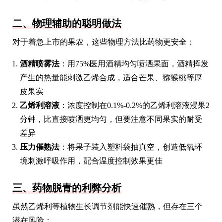
二、物理辅助的聪明做法
对于着急上市的果农，这些物理方法比药物更安全：
酒精喷雾法
：用75%医用酒精均匀喷洒果面，酒精挥发
产生的热量能刺激乙烯合成，适合芒果、猕猴桃等厚
皮果实
乙烯利溶液
：浓度控制在0.1%-0.2%的乙烯利溶液浸果2
分钟，比直接喷洒更均匀，但要注意不同果实的耐受
差异
压力催熟法
：将果子装入塑料袋抽真空，创造低氧环
境刺激呼吸作用，配合温度控制效果更佳
三、药物脱青的利弊分析
虽然乙烯利等植物生长调节剂能快速催熟，但存在三个
潜在风险：