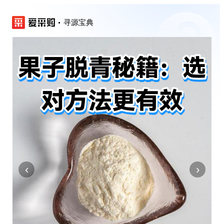
寻源宝典
‹
›