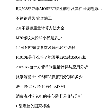
RU7088R功率MOSFET特性解析及其在可调电源设
计中的实践
不锈钢通风 管道施工
201不锈钢重量计算方法大全
M20螺纹大径和小径是多少
1-1/4 NPT螺纹参数及底孔尺寸详解
F1010E是什么管？能否用3205或3505代换
20x40x2镀锌方管单米重量计算与应用分析
抗渗混凝土中P6和P8膨胀剂分别加多少
法兰PN25和PN16有什么区别
消费者对洗衣机的核心需求调研与分析
U型螺栓的国家标准