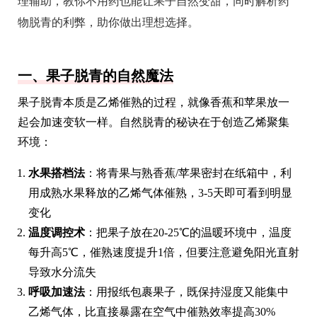
理辅助，教你不用药也能让果子自然变甜，同时解析药
物脱青的利弊，助你做出理想选择。
一、果子脱青的自然魔法
果子脱青本质是乙烯催熟的过程，就像香蕉和苹果放一
起会加速变软一样。自然脱青的秘诀在于创造乙烯聚集
环境：
水果搭档法
：将青果与熟香蕉/苹果密封在纸箱中，利
用成熟水果释放的乙烯气体催熟，3-5天即可看到明显
变化
温度调控术
：把果子放在20-25℃的温暖环境中，温度
每升高5℃，催熟速度提升1倍，但要注意避免阳光直射
导致水分流失
呼吸加速法
：用报纸包裹果子，既保持湿度又能集中
乙烯气体，比直接暴露在空气中催熟效率提高30%