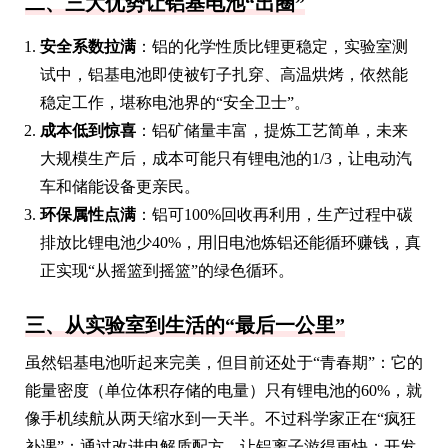
二、三大优势让铝基电池“出圈”
安全系数拉满
：铝的化学性质比锂更稳定，实验室测
试中，铝基电池即使被钉子扎穿、高温烘烤，依然能
稳定工作，堪称电池界的“安全卫士”。
成本低到惊喜
：铝矿储量丰富，提炼工艺简单，未来
大规模生产后，成本可能只有锂电池的1/3，让电动汽
车和储能设备更亲民。
环保属性点满
：铝可100%回收再利用，生产过程中碳
排放比锂电池少40%，用旧电池炼铝还能循环赚钱，真
正实现“从摇篮到摇篮”的绿色循环。
三、从实验室到生活的“最后一公里”
虽然铝基电池听起来完美，但目前还处于“青春期”：它的
能量密度（单位体积存储的电量）只有锂电池的60%，就
像手机续航从两天缩水到一天半。不过科学家正在“疯狂
补课”：通过改进电解质配方，让铝离子游得更快；开发