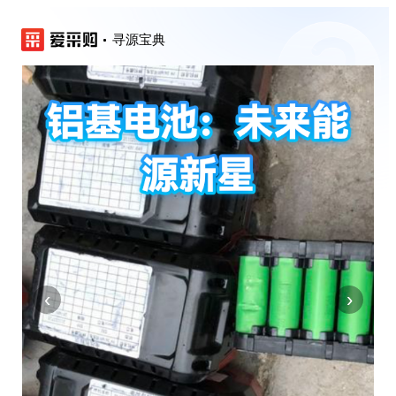
寻源宝典
‹
›