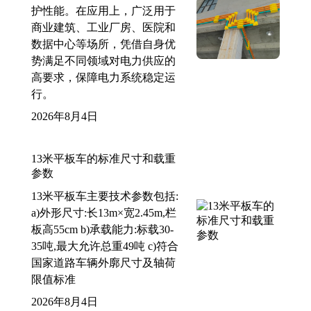
护性能。在应用上，广泛用于
商业建筑、工业厂房、医院和
数据中心等场所，凭借自身优
势满足不同领域对电力供应的
高要求，保障电力系统稳定运
行。
2026年8月4日
13米平板车的标准尺寸和载重
参数
13米平板车主要技术参数包括:
a)外形尺寸:长13m×宽2.45m,栏
板高55cm b)承载能力:标载30-
35吨,最大允许总重49吨 c)符合
国家道路车辆外廓尺寸及轴荷
限值标准
2026年8月4日