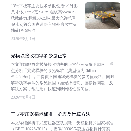
13米平板车主要技术参数包括: a)外形
尺寸:长13m×宽2.45m,栏板高55cm b)
承载能力:标载30-35吨,最大允许总重
49吨 c)符合国家道路车辆外廓尺寸及
轴荷限值标准
2026年8月4日
光模块接收功率多少是正常
本文详细解答光模块接收功率的正常范围及影响因素，重
点分析千兆光模块的收光标准（典型值为-3dBm
至-24dBm），并提供不同速率光模块的参考值表格。同时
解释功率异常的常见原因（如光纤损耗、连接器问题）及
解决方案，帮助用户快速判断网络性能问题。
2026年8月4日
干式变压器损耗标准一览表及计算方法
本文详细解析干式变压器空载损耗、负载损耗的国家标准
（GB/T 10228-2015），提供1000kVA变压器损耗计算实