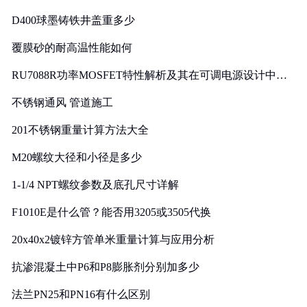
D400球墨铸铁井盖重多少
覆膜砂的耐高温性能如何
RU7088R功率MOSFET特性解析及其在可调电源设计中的
实践
不锈钢通风 管道施工
201不锈钢重量计算方法大全
M20螺纹大径和小径是多少
1-1/4 NPT螺纹参数及底孔尺寸详解
F1010E是什么管？能否用3205或3505代换
20x40x2镀锌方管单米重量计算与应用分析
抗渗混凝土中P6和P8膨胀剂分别加多少
法兰PN25和PN16有什么区别