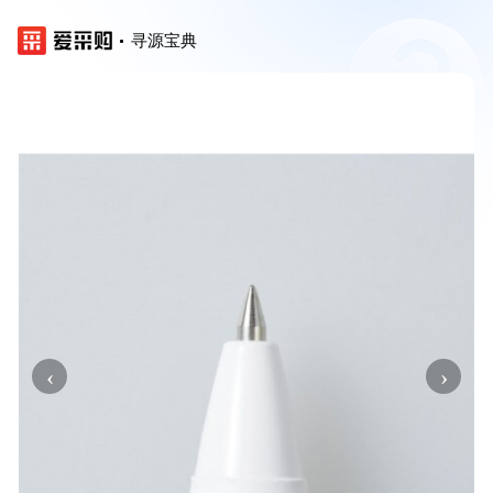
寻源宝典
‹
›