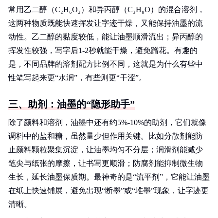
常用乙二醇（C₂H₆O₂）和异丙醇（C₃H₈O）的混合溶剂，
这两种物质既能快速挥发让字迹干燥，又能保持油墨的流
动性。乙二醇的黏度较低，能让油墨顺滑流出；异丙醇的
挥发性较强，写字后1-2秒就能干燥，避免蹭花。有趣的
是，不同品牌的溶剂配方比例不同，这就是为什么有些中
性笔写起来更“水润”，有些则更“干涩”。
三、助剂：油墨的“隐形助手”
除了颜料和溶剂，油墨中还有约5%-10%的助剂，它们就像
调料中的盐和糖，虽然量少但作用关键。比如分散剂能防
止颜料颗粒聚集沉淀，让油墨均匀不分层；润滑剂能减少
笔尖与纸张的摩擦，让书写更顺滑；防腐剂能抑制微生物
生长，延长油墨保质期。最神奇的是“流平剂”，它能让油墨
在纸上快速铺展，避免出现“断墨”或“堆墨”现象，让字迹更
清晰。