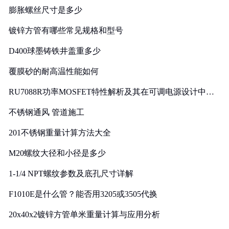
膨胀螺丝尺寸是多少
镀锌方管有哪些常见规格和型号
D400球墨铸铁井盖重多少
覆膜砂的耐高温性能如何
RU7088R功率MOSFET特性解析及其在可调电源设计中的
实践
不锈钢通风 管道施工
201不锈钢重量计算方法大全
M20螺纹大径和小径是多少
1-1/4 NPT螺纹参数及底孔尺寸详解
F1010E是什么管？能否用3205或3505代换
20x40x2镀锌方管单米重量计算与应用分析