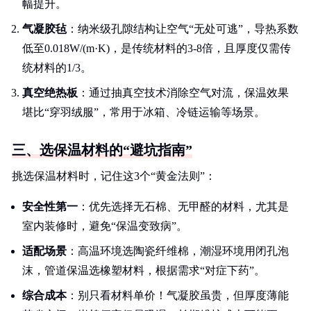
幅提升。
气凝胶毡
：纳米级孔隙结构让空气“无处可逃”，导热系数
低至0.018W/(m·K)，是传统材料的3-8倍，且厚度仅需传
统材料的1/3。
真空绝热板
：通过抽真空技术消除空气对流，保温效果
堪比“穿羽绒服”，常用于冰箱、冷链运输等场景。
三、选保温材料的“避坑指南”
挑选保温材料时，记住这3个“黄金法则”：
安全性第一
：优先选择无石棉、无甲醛的材料，尤其是
室内装修时，避免“保温变致病”。
适配场景
：高温环境选陶瓷纤维棉，潮湿环境用闭孔泡
沫，管道保温选橡塑材料，根据需求“对症下药”。
综合成本
：别只看材料单价！气凝胶虽贵，但厚度薄能