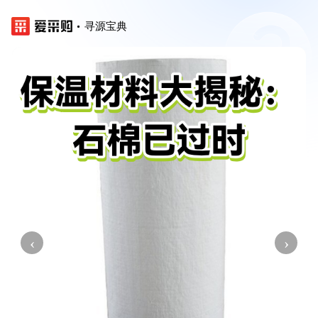
寻源宝典
‹
›