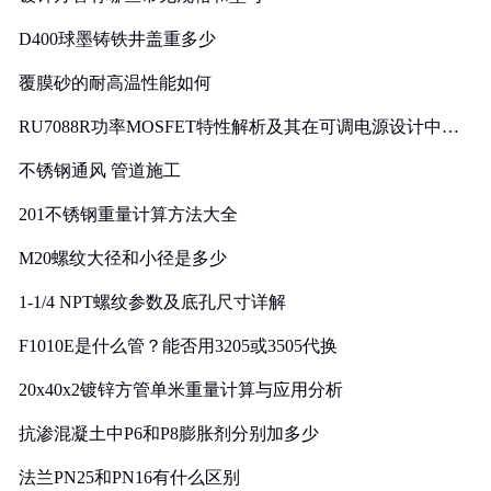
D400球墨铸铁井盖重多少
覆膜砂的耐高温性能如何
RU7088R功率MOSFET特性解析及其在可调电源设计中的
实践
不锈钢通风 管道施工
201不锈钢重量计算方法大全
M20螺纹大径和小径是多少
1-1/4 NPT螺纹参数及底孔尺寸详解
F1010E是什么管？能否用3205或3505代换
20x40x2镀锌方管单米重量计算与应用分析
抗渗混凝土中P6和P8膨胀剂分别加多少
法兰PN25和PN16有什么区别