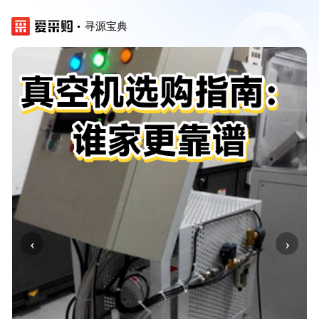
寻源宝典
‹
›