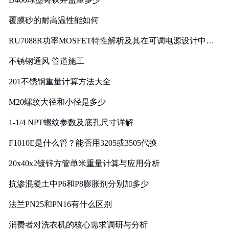
覆膜砂的耐高温性能如何
RU7088R功率MOSFET特性解析及其在可调电源设计中的
实践
不锈钢通风 管道施工
201不锈钢重量计算方法大全
M20螺纹大径和小径是多少
1-1/4 NPT螺纹参数及底孔尺寸详解
F1010E是什么管？能否用3205或3505代换
20x40x2镀锌方管单米重量计算与应用分析
抗渗混凝土中P6和P8膨胀剂分别加多少
法兰PN25和PN16有什么区别
消费者对洗衣机的核心需求调研与分析