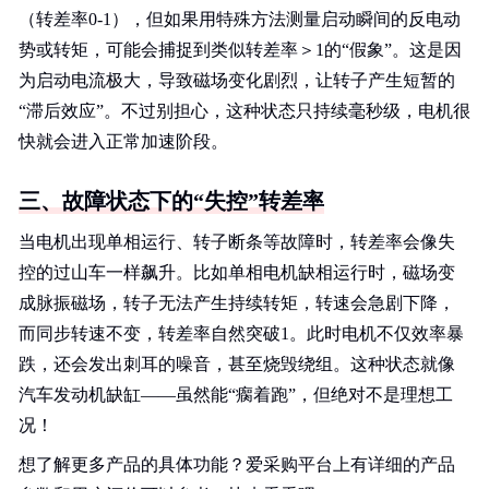
（转差率0-1），但如果用特殊方法测量启动瞬间的反电动
势或转矩，可能会捕捉到类似转差率＞1的“假象”。这是因
为启动电流极大，导致磁场变化剧烈，让转子产生短暂的
“滞后效应”。不过别担心，这种状态只持续毫秒级，电机很
快就会进入正常加速阶段。
三、故障状态下的“失控”转差率
当电机出现单相运行、转子断条等故障时，转差率会像失
控的过山车一样飙升。比如单相电机缺相运行时，磁场变
成脉振磁场，转子无法产生持续转矩，转速会急剧下降，
而同步转速不变，转差率自然突破1。此时电机不仅效率暴
跌，还会发出刺耳的噪音，甚至烧毁绕组。这种状态就像
汽车发动机缺缸——虽然能“瘸着跑”，但绝对不是理想工
况！
想了解更多产品的具体功能？爱采购平台上有详细的产品