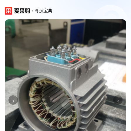
寻源宝典
‹
›