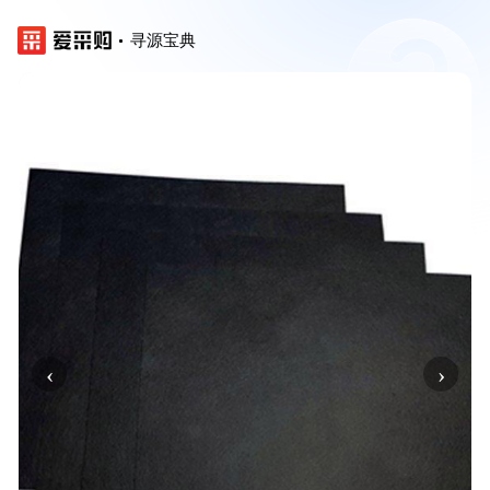
寻源宝典
‹
›