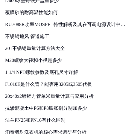
D400球墨铸铁井盖重多少
覆膜砂的耐高温性能如何
RU7088R功率MOSFET特性解析及其在可调电源设计中的
实践
不锈钢通风 管道施工
201不锈钢重量计算方法大全
M20螺纹大径和小径是多少
1-1/4 NPT螺纹参数及底孔尺寸详解
F1010E是什么管？能否用3205或3505代换
20x40x2镀锌方管单米重量计算与应用分析
抗渗混凝土中P6和P8膨胀剂分别加多少
法兰PN25和PN16有什么区别
消费者对洗衣机的核心需求调研与分析