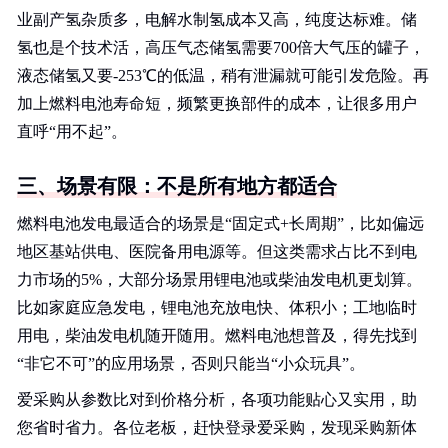
业副产氢杂质多，电解水制氢成本又高，纯度达标难。储
氢也是个技术活，高压气态储氢需要700倍大气压的罐子，
液态储氢又要-253℃的低温，稍有泄漏就可能引发危险。再
加上燃料电池寿命短，频繁更换部件的成本，让很多用户
直呼“用不起”。
三、场景有限：不是所有地方都适合
燃料电池发电最适合的场景是“固定式+长周期”，比如偏远
地区基站供电、医院备用电源等。但这类需求占比不到电
力市场的5%，大部分场景用锂电池或柴油发电机更划算。
比如家庭应急发电，锂电池充放电快、体积小；工地临时
用电，柴油发电机随开随用。燃料电池想普及，得先找到
“非它不可”的应用场景，否则只能当“小众玩具”。
爱采购从参数比对到价格分析，各项功能贴心又实用，助
您省时省力。各位老板，赶快登录爱采购，发现采购新体