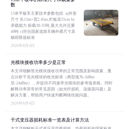
数
13米平板车主要技术参数包括: a)外形
尺寸:长13m×宽2.45m,栏板高55cm b)
承载能力:标载30-35吨,最大允许总重
49吨 c)符合国家道路车辆外廓尺寸及
轴荷限值标准
2026年8月4日
光模块接收功率多少是正常
本文详细解答光模块接收功率的正常范围及影响因素，重
点分析千兆光模块的收光标准（典型值为-3dBm
至-24dBm），并提供不同速率光模块的参考值表格。同时
解释功率异常的常见原因（如光纤损耗、连接器问题）及
解决方案，帮助用户快速判断网络性能问题。
2026年8月4日
干式变压器损耗标准一览表及计算方法
本文详细解析干式变压器空载损耗、负载损耗的国家标准