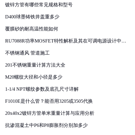
镀锌方管有哪些常见规格和型号
D400球墨铸铁井盖重多少
覆膜砂的耐高温性能如何
RU7088R功率MOSFET特性解析及其在可调电源设计中的
实践
不锈钢通风 管道施工
201不锈钢重量计算方法大全
M20螺纹大径和小径是多少
1-1/4 NPT螺纹参数及底孔尺寸详解
F1010E是什么管？能否用3205或3505代换
20x40x2镀锌方管单米重量计算与应用分析
抗渗混凝土中P6和P8膨胀剂分别加多少