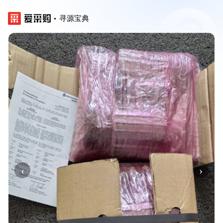
寻源宝典
‹
›