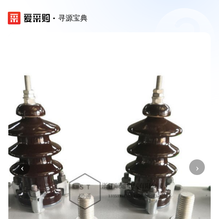
寻源宝典
‹
›