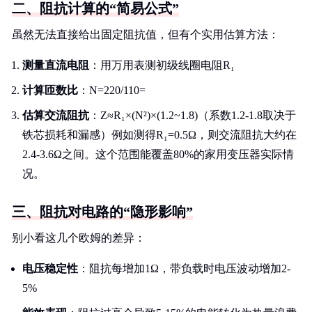
二、阻抗计算的“简易公式”
虽然无法直接给出固定阻抗值，但有个实用估算方法：
测量直流电阻
：用万用表测初级线圈电阻R₁
计算匝数比
：N=220/110=
估算交流阻抗
：Z≈R₁×(N²)×(1.2~1.8)（系数1.2-1.8取决于
铁芯损耗和漏感）例如测得R₁=0.5Ω，则交流阻抗大约在
2.4-3.6Ω之间。这个范围能覆盖80%的家用变压器实际情
况。
三、阻抗对电路的“隐形影响”
别小看这几个欧姆的差异：
电压稳定性
：阻抗每增加1Ω，带负载时电压波动增加2-
5%