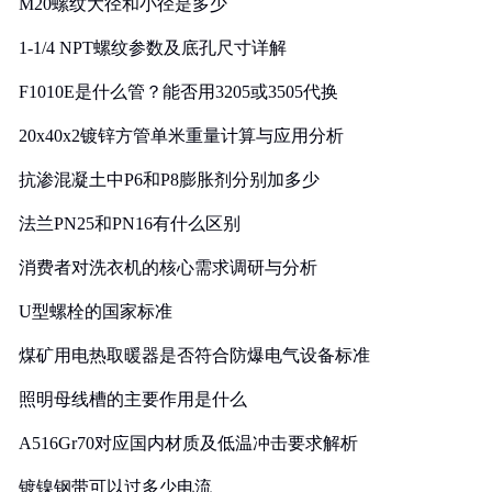
M20螺纹大径和小径是多少
1-1/4 NPT螺纹参数及底孔尺寸详解
F1010E是什么管？能否用3205或3505代换
20x40x2镀锌方管单米重量计算与应用分析
抗渗混凝土中P6和P8膨胀剂分别加多少
法兰PN25和PN16有什么区别
消费者对洗衣机的核心需求调研与分析
U型螺栓的国家标准
煤矿用电热取暖器是否符合防爆电气设备标准
照明母线槽的主要作用是什么
A516Gr70对应国内材质及低温冲击要求解析
镀镍钢带可以过多少电流