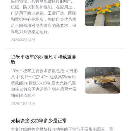
应用领域。其特点包括良好的电气、
机械、防火和防护性能。在应用上，
广泛用于商业建筑、工业厂房、医院
和数据中心等场所，凭借自身优势满
足不同领域对电力供应的高要求，保
障电力系统稳定运行。
2026年8月4日
13米平板车的标准尺寸和载重参
数
13米平板车主要技术参数包括: a)外形
尺寸:长13m×宽2.45m,栏板高55cm b)
承载能力:标载30-35吨,最大允许总重
49吨 c)符合国家道路车辆外廓尺寸及
轴荷限值标准
2026年8月4日
光模块接收功率多少是正常
本文详细解答光模块接收功率的正常范围及影响因素，重