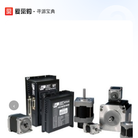
寻源宝典
‹
›