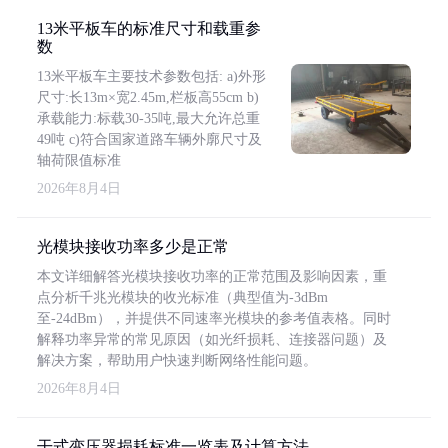
13米平板车的标准尺寸和载重参
数
13米平板车主要技术参数包括: a)外形
尺寸:长13m×宽2.45m,栏板高55cm b)
承载能力:标载30-35吨,最大允许总重
49吨 c)符合国家道路车辆外廓尺寸及
轴荷限值标准
2026年8月4日
光模块接收功率多少是正常
本文详细解答光模块接收功率的正常范围及影响因素，重
点分析千兆光模块的收光标准（典型值为-3dBm
至-24dBm），并提供不同速率光模块的参考值表格。同时
解释功率异常的常见原因（如光纤损耗、连接器问题）及
解决方案，帮助用户快速判断网络性能问题。
2026年8月4日
干式变压器损耗标准一览表及计算方法