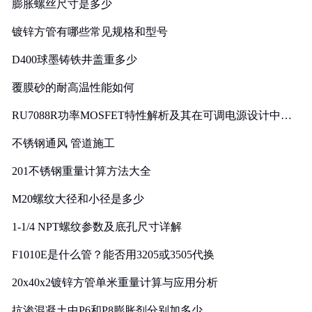
膨胀螺丝尺寸是多少
镀锌方管有哪些常见规格和型号
D400球墨铸铁井盖重多少
覆膜砂的耐高温性能如何
RU7088R功率MOSFET特性解析及其在可调电源设计中的
实践
不锈钢通风 管道施工
201不锈钢重量计算方法大全
M20螺纹大径和小径是多少
1-1/4 NPT螺纹参数及底孔尺寸详解
F1010E是什么管？能否用3205或3505代换
20x40x2镀锌方管单米重量计算与应用分析
抗渗混凝土中P6和P8膨胀剂分别加多少