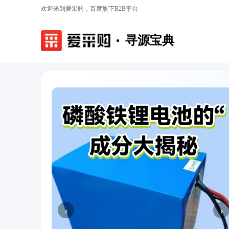
欢迎来到爱采购，百度旗下B2B平台
寻源宝典
‹
›