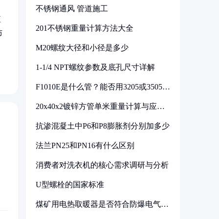
不锈钢通风 管道施工
短
201不锈钢重量计算方法大全
防
M20螺纹大径和小径是多少
1-1/4 NPT螺纹参数及底孔尺寸详解
F1010E是什么管？能否用3205或3505代
换
20x40x2镀锌方管单米重量计算与应用
分析
抗渗混凝土中P6和P8膨胀剂分别加多少
法兰PN25和PN16有什么区别
消费者对洗衣机的核心需求调研与分析
U型螺栓的国家标准
煤矿用电热取暖器是否符合防爆电气设
备标准