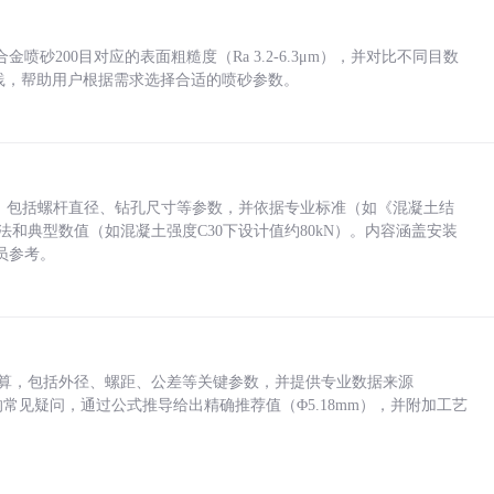
砂200目对应的表面粗糙度（Ra 3.2-6.3μm），并对比不同目数
业实践，帮助用户根据需求选择合适的喷砂参数。
力，包括螺杆直径、钻孔尺寸等参数，并依据专业标准（如《混凝土结
方法和典型数值（如混凝土强度C30下设计值约80kN）。内容涵盖安装
员参考。
底孔计算，包括外径、螺距、公差等关键参数，并提供专业数据来源
孔尺寸的常见疑问，通过公式推导给出精确推荐值（Φ5.18mm），并附加工艺