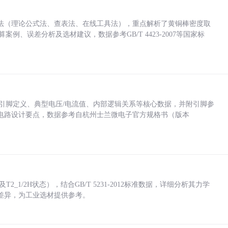
法（理论公式法、查表法、在线工具法），重点解析了黄铜棒密度取
计算案例、误差分析及选材建议，数据参考GB/T 4423-2007等国家标
括各引脚定义、典型电压/电流值、内部逻辑关系等核心数据，并附引脚参
电路设计要点，数据参考自杭州士兰微电子官方规格书（版本
_1/2H状态），结合GB/T 5231-2012标准数据，详细分析其力学
差异，为工业选材提供参考。