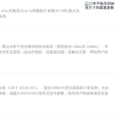
5m,栏板高55cm b)承载能力:标载30-35吨,最大允
标准
点分析千兆光模块的收光标准（典型值为-3dBm至-24dBm），并
常的常见原因（如光纤损耗、连接器问题）及解决方案，帮助用户快
/T 10228-2015），提供1000kVA变压器损耗计算实例，分步
，涵盖SCB10/SCB13等常见型号参数，指导用户快速掌握变压器