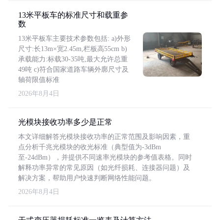
13米平板车的标准尺寸和载重参
数
13米平板车主要技术参数包括: a)外形
尺寸:长13m×宽2.45m,栏板高55cm b)
承载能力:标载30-35吨,最大允许总重
49吨 c)符合国家道路车辆外廓尺寸及
轴荷限值标准
2026年8月4日
光模块接收功率多少是正常
本文详细解答光模块接收功率的正常范围及影响因素，重
点分析千兆光模块的收光标准（典型值为-3dBm
至-24dBm），并提供不同速率光模块的参考值表格。同时
解释功率异常的常见原因（如光纤损耗、连接器问题）及
解决方案，帮助用户快速判断网络性能问题。
2026年8月4日