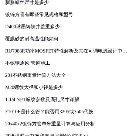
膨胀螺丝尺寸是多少
镀锌方管有哪些常见规格和型号
D400球墨铸铁井盖重多少
覆膜砂的耐高温性能如何
RU7088R功率MOSFET特性解析及其在可调电源设计中的
实践
不锈钢通风 管道施工
201不锈钢重量计算方法大全
M20螺纹大径和小径是多少
1-1/4 NPT螺纹参数及底孔尺寸详解
F1010E是什么管？能否用3205或3505代换
20x40x2镀锌方管单米重量计算与应用分析
抗渗混凝土中P6和P8膨胀剂分别加多少