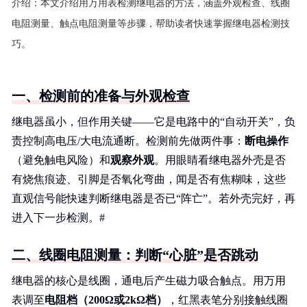
介绍：
本文介绍用万用表检测继电器的方法，涵盖外观检查、线圈
电阻测量、触点电阻测量等步骤，帮助读者快速掌握继电器检测技
巧。
一、检测前的准备与外观检查
继电器虽小，但作用关键——它是电路中的“自动开关”，负
责控制高电压/大电流通断。检测前先做两件事：
断电操作
（避免触电风险）和
观察外观
。用眼睛看继电器外壳是否
有烧焦痕迹、引脚是否氧化弯曲，闻是否有焦糊味，这些
直观信号能快速判断继电器是否已“阵亡”。若外壳完好，再
进入下一步检测。#
二、线圈电阻测量：判断“心脏”是否跳动
继电器的核心是线圈，通电后产生磁力吸合触点。用万用
表调至
电阻档（200Ω或2kΩ档）
，红黑表笔分别接触线圈