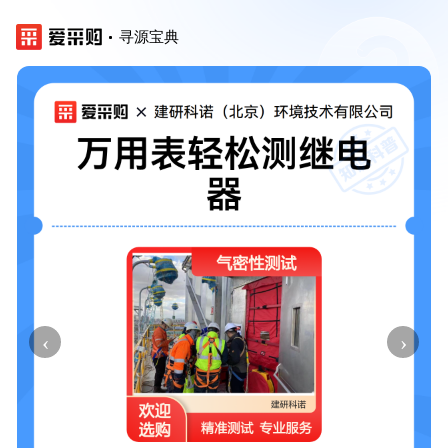
寻源宝典
‹
›