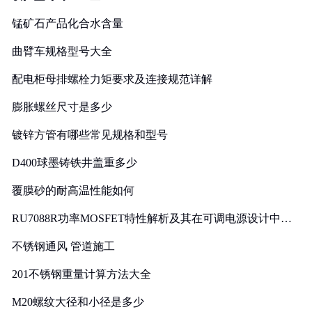
锰矿石产品化合水含量
曲臂车规格型号大全
配电柜母排螺栓力矩要求及连接规范详解
膨胀螺丝尺寸是多少
镀锌方管有哪些常见规格和型号
D400球墨铸铁井盖重多少
覆膜砂的耐高温性能如何
RU7088R功率MOSFET特性解析及其在可调电源设计中的
实践
不锈钢通风 管道施工
201不锈钢重量计算方法大全
M20螺纹大径和小径是多少