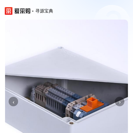
寻源宝典
‹
›