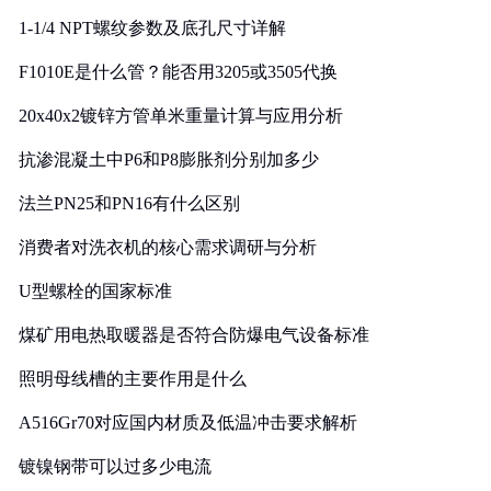
1-1/4 NPT螺纹参数及底孔尺寸详解
F1010E是什么管？能否用3205或3505代换
20x40x2镀锌方管单米重量计算与应用分析
抗渗混凝土中P6和P8膨胀剂分别加多少
法兰PN25和PN16有什么区别
消费者对洗衣机的核心需求调研与分析
U型螺栓的国家标准
煤矿用电热取暖器是否符合防爆电气设备标准
照明母线槽的主要作用是什么
A516Gr70对应国内材质及低温冲击要求解析
镀镍钢带可以过多少电流