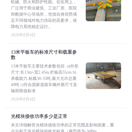
机械、防火和防护性能。在应用上，
广泛用于商业建筑、工业厂房、医院
和数据中心等场所，凭借自身优势满
足不同领域对电力供应的高要求，保
障电力系统稳定运行。
2026年8月4日
13米平板车的标准尺寸和载重参
数
13米平板车主要技术参数包括: a)外形
尺寸:长13m×宽2.45m,栏板高55cm b)
承载能力:标载30-35吨,最大允许总重
49吨 c)符合国家道路车辆外廓尺寸及
轴荷限值标准
2026年8月4日
光模块接收功率多少是正常
本文详细解答光模块接收功率的正常范围及影响因素，重
点分析千兆光模块的收光标准（典型值为-3dBm