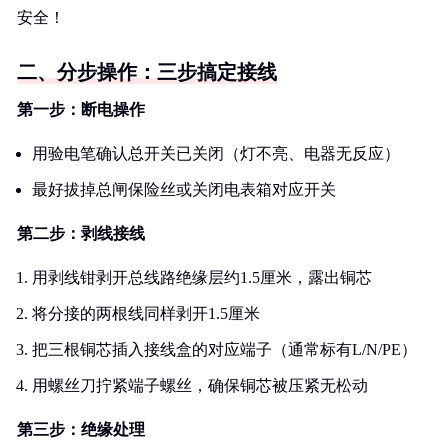
安全！
二、分步操作：三步搞定接线
第一步：断电操作
用验电笔确认总开关已关闭（灯不亮、电器无反应）
最好拔掉总闸保险丝或关闭电表箱对应开关
第二步：剥线接线
用剥线钳剥开总线路绝缘层约1.5厘米，露出铜芯
将分接的两根线同样剥开1.5厘米
把三根铜芯插入接线盒的对应端子（通常标有L/N/PE）
用螺丝刀拧紧端子螺丝，确保铜芯被压紧无松动
第三步：绝缘处理