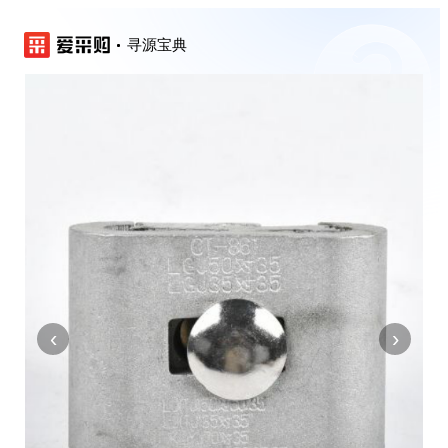
寻源宝典
‹
›