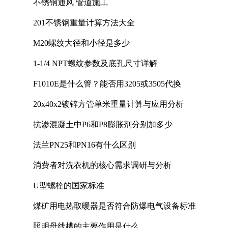
不锈钢通风 管道施工
201不锈钢重量计算方法大全
M20螺纹大径和小径是多少
1-1/4 NPT螺纹参数及底孔尺寸详解
F1010E是什么管？能否用3205或3505代换
20x40x2镀锌方管单米重量计算与应用分析
抗渗混凝土中P6和P8膨胀剂分别加多少
法兰PN25和PN16有什么区别
消费者对洗衣机的核心需求调研与分析
U型螺栓的国家标准
煤矿用电热取暖器是否符合防爆电气设备标准
照明母线槽的主要作用是什么