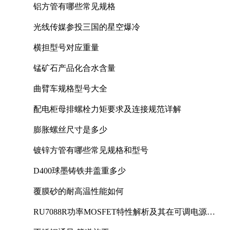
铝方管有哪些常见规格
光线传媒参投三国的星空爆冷
横担型号对应重量
锰矿石产品化合水含量
曲臂车规格型号大全
配电柜母排螺栓力矩要求及连接规范详解
膨胀螺丝尺寸是多少
镀锌方管有哪些常见规格和型号
D400球墨铸铁井盖重多少
覆膜砂的耐高温性能如何
RU7088R功率MOSFET特性解析及其在可调电源设
计中的实践