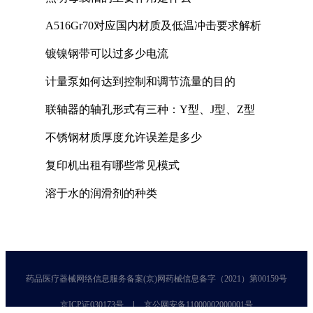
A516Gr70对应国内材质及低温冲击要求解析
镀镍钢带可以过多少电流
计量泵如何达到控制和调节流量的目的
联轴器的轴孔形式有三种：Y型、J型、Z型
不锈钢材质厚度允许误差是多少
复印机出租有哪些常见模式
溶于水的润滑剂的种类
药品医疗器械网络信息服务备案(京)网药械信息备字（2021）第00159号
京ICP证030173号
京公网安备11000002000001号