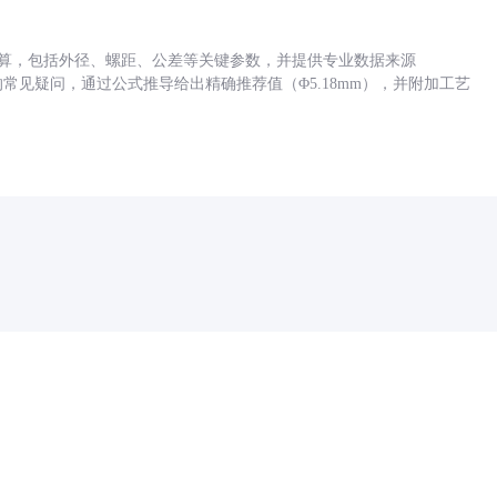
底孔计算，包括外径、螺距、公差等关键参数，并提供专业数据来源
孔尺寸的常见疑问，通过公式推导给出精确推荐值（Φ5.18mm），并附加工艺
药品医疗器械网络信息服务备案(京)网药械信息备字（2021）第00159号
京ICP证030173号
京公网安备11000002000001号