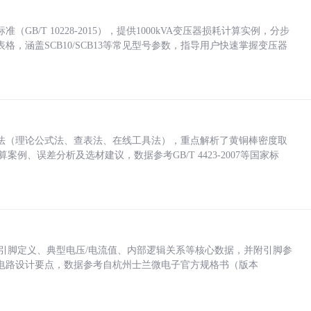
/T 10228-2015），提供1000kVA变压器损耗计算实例，分步
，涵盖SCB10/SCB13等常见型号参数，指导用户快速掌握变压器
法（理论公式法、查表法、在线工具法），重点解析了黄铜棒密度取
计算案例、误差分析及选材建议，数据参考GB/T 4423-2007等国家标
括各引脚定义、典型电压/电流值、内部逻辑关系等核心数据，并附引脚参
电路设计要点，数据参考自杭州士兰微电子官方规格书（版本