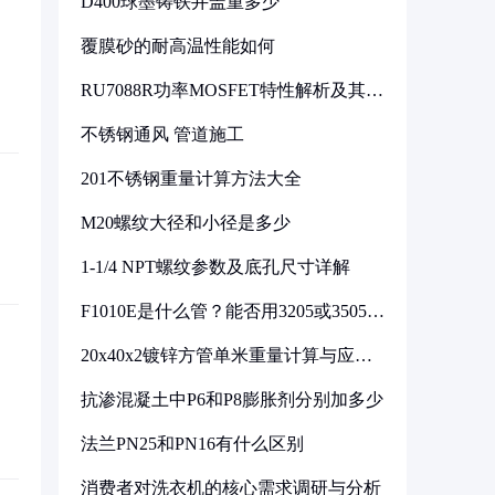
D400球墨铸铁井盖重多少
覆膜砂的耐高温性能如何
RU7088R功率MOSFET特性解析及其在
可调电源设计中的实践
不锈钢通风 管道施工
201不锈钢重量计算方法大全
M20螺纹大径和小径是多少
1-1/4 NPT螺纹参数及底孔尺寸详解
F1010E是什么管？能否用3205或3505代
换
20x40x2镀锌方管单米重量计算与应用
分析
抗渗混凝土中P6和P8膨胀剂分别加多少
法兰PN25和PN16有什么区别
消费者对洗衣机的核心需求调研与分析