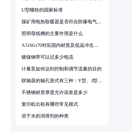
U型螺栓的国家标准
煤矿用电热取暖器是否符合防爆电气设
备标准
照明母线槽的主要作用是什么
A516Gr70对应国内材质及低温冲击要
求解析
镀镍钢带可以过多少电流
计量泵如何达到控制和调节流量的目的
联轴器的轴孔形式有三种：Y型、J型、
Z型
不锈钢材质厚度允许误差是多少
复印机出租有哪些常见模式
溶于水的润滑剂的种类