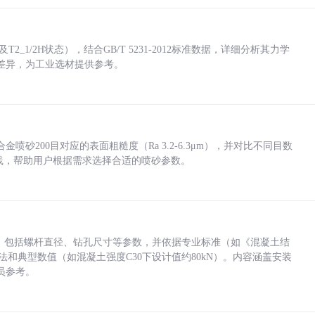
_1/2H状态），结合GB/T 5231-2012标准数据，详细分析其力学
差异，为工业选材提供参考。
砂200目对应的表面粗糙度（Ra 3.2-6.3μm），并对比不同目数
业实践，帮助用户根据需求选择合适的喷砂参数。
力，包括螺杆直径、钻孔尺寸等参数，并依据专业标准（如《混凝土结
方法和典型数值（如混凝土强度C30下设计值约80kN）。内容涵盖安装
员参考。