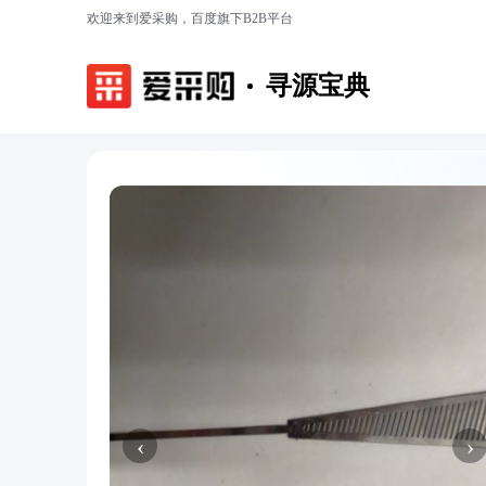
欢迎来到爱采购，百度旗下B2B平台
寻源宝典
‹
›