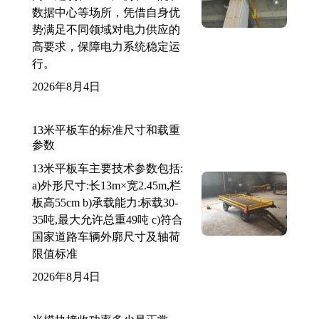
数据中心等场所，凭借自身优
势满足不同领域对电力供应的
高要求，保障电力系统稳定运
行。
2026年8月4日
13米平板车的标准尺寸和载重
参数
13米平板车主要技术参数包括:
a)外形尺寸:长13m×宽2.45m,栏
板高55cm b)承载能力:标载30-
35吨,最大允许总重49吨 c)符合
国家道路车辆外廓尺寸及轴荷
限值标准
2026年8月4日