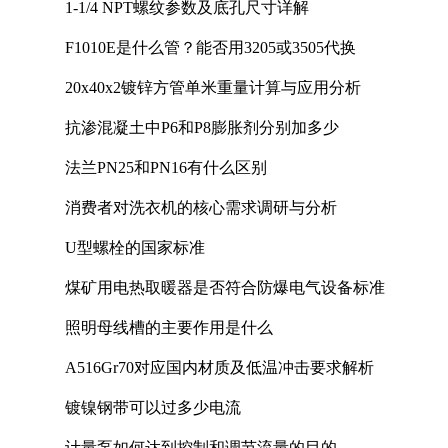
1-1/4 NPT螺纹参数及底孔尺寸详解
F1010E是什么管？能否用3205或3505代换
20x40x2镀锌方管单米重量计算与应用分析
抗渗混凝土中P6和P8膨胀剂分别加多少
法兰PN25和PN16有什么区别
消费者对洗衣机的核心需求调研与分析
U型螺栓的国家标准
煤矿用电热取暖器是否符合防爆电气设备标准
照明母线槽的主要作用是什么
A516Gr70对应国内材质及低温冲击要求解析
镀镍钢带可以过多少电流
计量泵如何达到控制和调节流量的目的