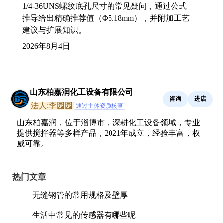
1/4-36UNS螺纹底孔尺寸的常见疑问，通过公式
推导给出精确推荐值（Φ5.18mm），并附加工艺
建议与扩展知识。
2026年8月4日
山东柏嘉润化工设备有限公司
咨询
进店
法人:李园园
通过主体资质核查
山东柏嘉润，位于淄博市，深耕化工设备领域，专业
提供搅拌器等多样产品，2021年成立，经验丰富，权
威可靠。
热门文章
无缝钢管的常用规格及壁厚
生活中常见的传感器有哪些呢