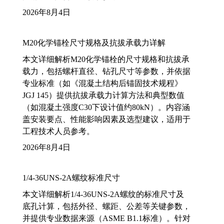
2026年8月4日
M20化学锚栓尺寸规格及抗拔承载力详解
本文详细解析M20化学锚栓的尺寸规格和抗拔承
载力，包括螺杆直径、钻孔尺寸等参数，并依据
专业标准（如《混凝土结构后锚固技术规程》
JGJ 145）提供抗拔承载力计算方法和典型数值
（如混凝土强度C30下设计值约80kN）。内容涵
盖安装要点、性能影响因素及选型建议，适用于
工程技术人员参考。
2026年8月4日
1/4-36UNS-2A螺纹标准尺寸
本文详细解析1/4-36UNS-2A螺纹的标准尺寸及
底孔计算，包括外径、螺距、公差等关键参数，
并提供专业数据来源（ASME B1.1标准）。针对