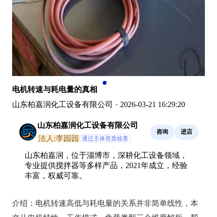
电机转速与耗电量的真相
山东柏嘉润化工设备有限公司
·
2026-03-21 16:29:20
山东柏嘉润化工设备有限公司
咨询
进店
法人:李园园
通过主体资质核查
山东柏嘉润，位于淄博市，深耕化工设备领域，
专业提供搅拌器等多样产品，2021年成立，经验
丰富，权威可靠。
介绍：
电机转速高低与耗电量的关系并非简单线性，本