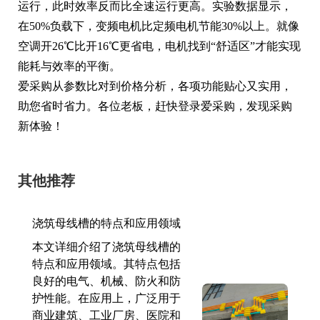
运行，此时效率反而比全速运行更高。实验数据显示，
在50%负载下，变频电机比定频电机节能30%以上。就像
空调开26℃比开16℃更省电，电机找到“舒适区”才能实现
能耗与效率的平衡。
爱采购从参数比对到价格分析，各项功能贴心又实用，
助您省时省力。各位老板，赶快登录爱采购，发现采购
新体验！
其他推荐
浇筑母线槽的特点和应用领域
本文详细介绍了浇筑母线槽的
特点和应用领域。其特点包括
良好的电气、机械、防火和防
护性能。在应用上，广泛用于
商业建筑、工业厂房、医院和