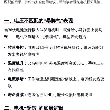
匹配的后果，并给出安全使用建议，帮助读者避免电机损坏风险。
一、电压不匹配的“暴脾气”表现
当36伏电池强行接入24伏电机时，就像给小马驹套上赛马
鞍——电机立刻进入“过载模式”。典型表现包括：
转速失控
：电机以1.5倍设计转速疯狂旋转，减速齿轮组
发出尖锐的摩擦声
温度飙升
：5分钟内电机外壳温度可突破80℃，手摸上去
有灼痛感
电流暴增
：工作电流达到额定值2倍以上，电源线发热变
软
寿命骤减
：连续运行1小时可能长久损坏电机绕组
二、电机“受伤”的底层逻辑