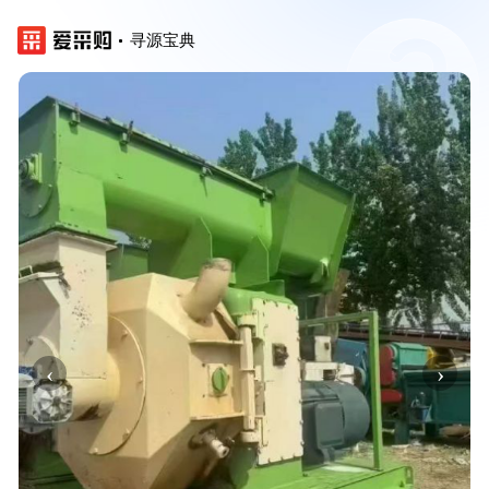
寻源宝典
‹
›