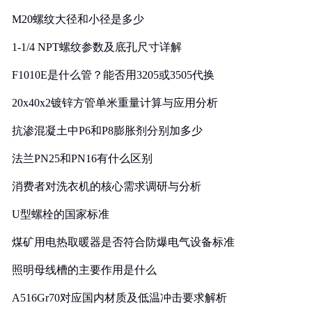
M20螺纹大径和小径是多少
1-1/4 NPT螺纹参数及底孔尺寸详解
F1010E是什么管？能否用3205或3505代换
20x40x2镀锌方管单米重量计算与应用分析
抗渗混凝土中P6和P8膨胀剂分别加多少
法兰PN25和PN16有什么区别
消费者对洗衣机的核心需求调研与分析
U型螺栓的国家标准
煤矿用电热取暖器是否符合防爆电气设备标准
照明母线槽的主要作用是什么
A516Gr70对应国内材质及低温冲击要求解析