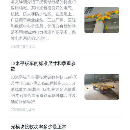
本文详细介绍了浇筑母线槽的特点和
应用领域。其特点包括良好的电气、
机械、防火和防护性能。在应用上，
广泛用于商业建筑、工业厂房、医院
和数据中心等场所，凭借自身优势满
足不同领域对电力供应的高要求，保
障电力系统稳定运行。
2026年8月4日
13米平板车的标准尺寸和载重参
数
13米平板车主要技术参数包括: a)外形
尺寸:长13m×宽2.45m,栏板高55cm b)
承载能力:标载30-35吨,最大允许总重
49吨 c)符合国家道路车辆外廓尺寸及
轴荷限值标准
2026年8月4日
光模块接收功率多少是正常