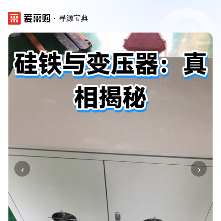
寻源宝典
‹
›