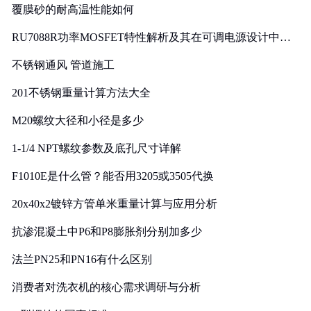
覆膜砂的耐高温性能如何
RU7088R功率MOSFET特性解析及其在可调电源设计中的
实践
不锈钢通风 管道施工
201不锈钢重量计算方法大全
M20螺纹大径和小径是多少
1-1/4 NPT螺纹参数及底孔尺寸详解
F1010E是什么管？能否用3205或3505代换
20x40x2镀锌方管单米重量计算与应用分析
抗渗混凝土中P6和P8膨胀剂分别加多少
法兰PN25和PN16有什么区别
消费者对洗衣机的核心需求调研与分析