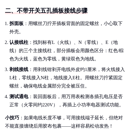
二、不带开关五孔插板接线步骤
拆面板
：用螺丝刀拧开插板背面的固定螺丝，小心取下
外壳。
认接线柱
：找到标有L（火线）、N（零线）、E（地
线）的三个主接线柱，部分插板会用颜色区分：红色/棕
色为火线，蓝色为零线，黄绿双色为地线。
剥线接线
：用剥线钳剥开电线外皮约1厘米，将火线接入
L柱，零线接入N柱，地线接入E柱。用螺丝刀拧紧固定
螺丝，确保电线金属部分完全被压住。
测试通电
：装回面板后，用万用表检测各插孔电压是否
正常（火零间约220V），再插上小功率电器测试功能。
小技巧
：如果电线长度不够，可用接线端子延长，但绝对
不能直接缠绕后用胶布包裹——这样容易松动发热！