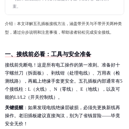
案。
介绍：
本文详解五孔插板接线方法，涵盖带开关与不带开关两种类
型，通过分步说明和注意事项，帮助读者轻松完成安全接线。
一、接线前必看：工具与安全准备
接线前先断电！这是所有电工操作的第一准则。准备好十
字螺丝刀（拆面板）、剥线钳（处理电线）、万用表（检
测线路），再戴上绝缘手套更安全。五孔插板内部通常有5
个接线柱：L（火线）、N（零线）、E（地线），以及可
能的L1/L2（开关控制线）。
关键提醒
：如果发现电线绝缘层破损，必须先更换新线再
操作。老旧插板建议直接淘汰，别为了省钱冒险——毕竟
安全无价！