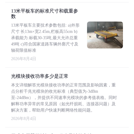
13米平板车的标准尺寸和载重参
数
13米平板车主要技术参数包括: a)外形
尺寸:长13m×宽2.45m,栏板高55cm b)
承载能力:标载30-35吨,最大允许总重
49吨 c)符合国家道路车辆外廓尺寸及
轴荷限值标准
2026年8月4日
光模块接收功率多少是正常
本文详细解答光模块接收功率的正常范围及影响因素，重
点分析千兆光模块的收光标准（典型值为-3dBm
至-24dBm），并提供不同速率光模块的参考值表格。同时
解释功率异常的常见原因（如光纤损耗、连接器问题）及
解决方案，帮助用户快速判断网络性能问题。
2026年8月4日