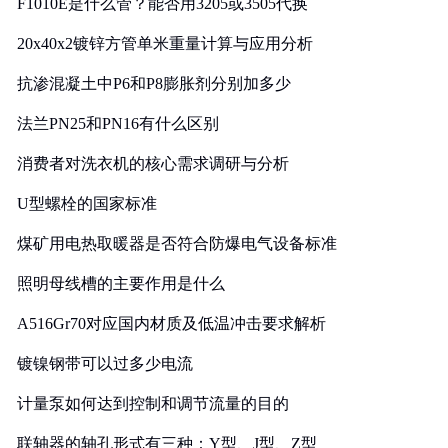
F1010E是什么管？能否用3205或3505代换
20x40x2镀锌方管单米重量计算与应用分析
抗渗混凝土中P6和P8膨胀剂分别加多少
法兰PN25和PN16有什么区别
消费者对洗衣机的核心需求调研与分析
U型螺栓的国家标准
煤矿用电热取暖器是否符合防爆电气设备标准
照明母线槽的主要作用是什么
A516Gr70对应国内材质及低温冲击要求解析
镀镍钢带可以过多少电流
计量泵如何达到控制和调节流量的目的
联轴器的轴孔形式有三种：Y型、J型、Z型