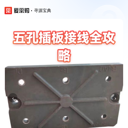
寻源宝典
‹
›