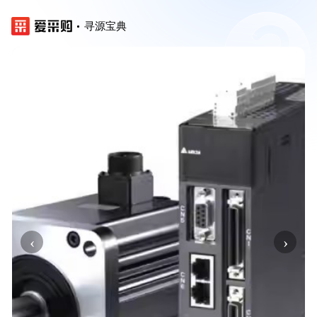
寻源宝典
‹
›