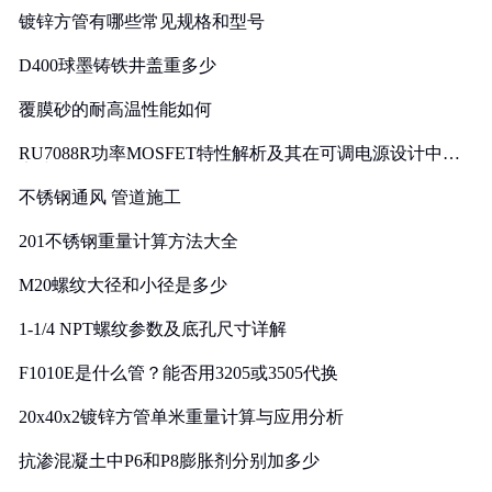
镀锌方管有哪些常见规格和型号
D400球墨铸铁井盖重多少
覆膜砂的耐高温性能如何
RU7088R功率MOSFET特性解析及其在可调电源设计中的
实践
不锈钢通风 管道施工
201不锈钢重量计算方法大全
M20螺纹大径和小径是多少
1-1/4 NPT螺纹参数及底孔尺寸详解
F1010E是什么管？能否用3205或3505代换
20x40x2镀锌方管单米重量计算与应用分析
抗渗混凝土中P6和P8膨胀剂分别加多少