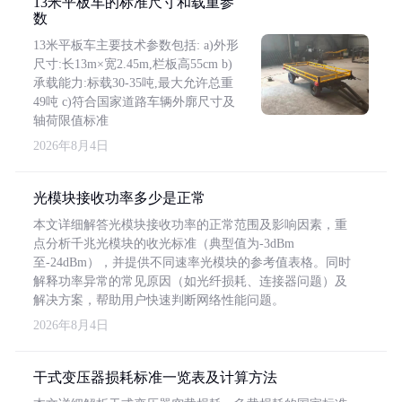
13米平板车的标准尺寸和载重参
数
13米平板车主要技术参数包括: a)外形
尺寸:长13m×宽2.45m,栏板高55cm b)
承载能力:标载30-35吨,最大允许总重
49吨 c)符合国家道路车辆外廓尺寸及
轴荷限值标准
2026年8月4日
光模块接收功率多少是正常
本文详细解答光模块接收功率的正常范围及影响因素，重
点分析千兆光模块的收光标准（典型值为-3dBm
至-24dBm），并提供不同速率光模块的参考值表格。同时
解释功率异常的常见原因（如光纤损耗、连接器问题）及
解决方案，帮助用户快速判断网络性能问题。
2026年8月4日
干式变压器损耗标准一览表及计算方法