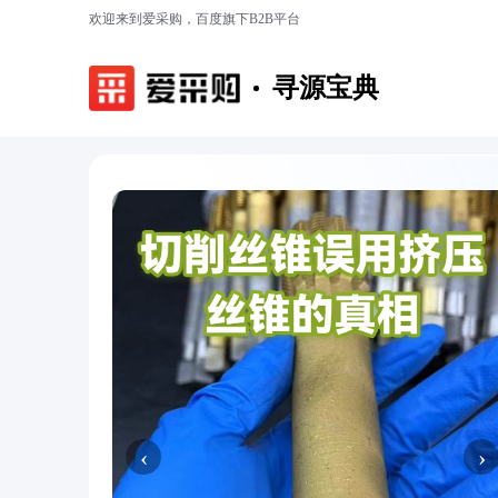
欢迎来到爱采购，百度旗下B2B平台
寻源宝典
‹
›