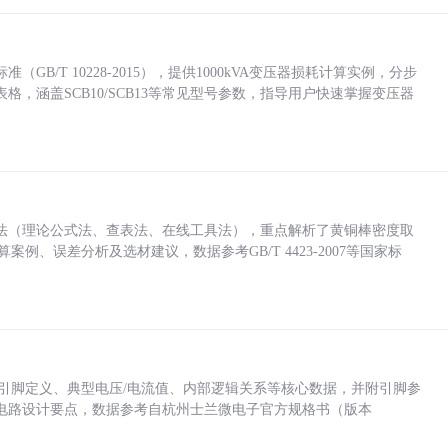
/T 10228-2015），提供1000kVA变压器损耗计算实例，分步
，涵盖SCB10/SCB13等常见型号参数，指导用户快速掌握变压器
法（理论公式法、查表法、在线工具法），重点解析了黄铜棒密度取
计算案例、误差分析及选材建议，数据参考GB/T 4423-2007等国家标
括各引脚定义、典型电压/电流值、内部逻辑关系等核心数据，并附引脚参
电路设计要点，数据参考自杭州士兰微电子官方规格书（版本