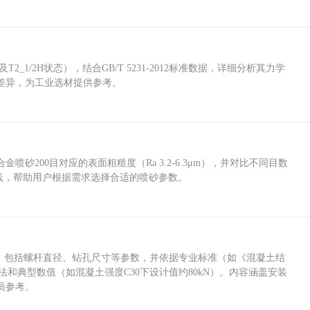
_1/2H状态），结合GB/T 5231-2012标准数据，详细分析其力学
差异，为工业选材提供参考。
砂200目对应的表面粗糙度（Ra 3.2-6.3μm），并对比不同目数
业实践，帮助用户根据需求选择合适的喷砂参数。
力，包括螺杆直径、钻孔尺寸等参数，并依据专业标准（如《混凝土结
方法和典型数值（如混凝土强度C30下设计值约80kN）。内容涵盖安装
员参考。