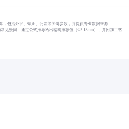
底孔计算，包括外径、螺距、公差等关键参数，并提供专业数据来源
孔尺寸的常见疑问，通过公式推导给出精确推荐值（Φ5.18mm），并附加工艺
药品医疗器械网络信息服务备案(京)网药械信息备字（2021）第00159号
京ICP证030173号
京公网安备11000002000001号