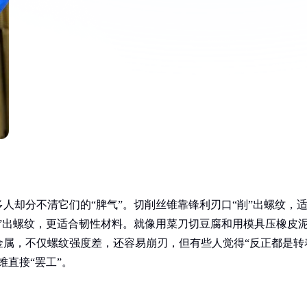
人却分不清它们的“脾气”。切削丝锥靠锋利刃口“削”出螺纹，
”出螺纹，更适合韧性材料。就像用菜刀切豆腐和用模具压橡皮
金属，不仅螺纹强度差，还容易崩刃，但有些人觉得“反正都是转
锥直接“罢工”。