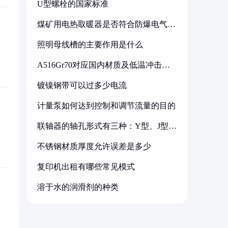
U型螺栓的国家标准
煤矿用电热取暖器是否符合防爆电气设
备标准
照明母线槽的主要作用是什么
A516Gr70对应国内材质及低温冲击要
求解析
镀镍钢带可以过多少电流
计量泵如何达到控制和调节流量的目的
联轴器的轴孔形式有三种：Y型、J型、
Z型
不锈钢材质厚度允许误差是多少
复印机出租有哪些常见模式
溶于水的润滑剂的种类