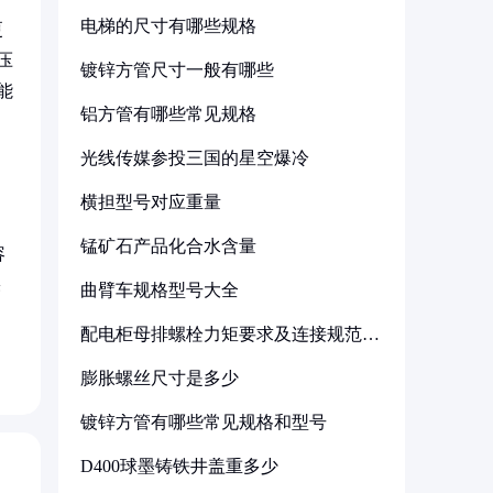
电梯的尺寸有哪些规格
更
压
镀锌方管尺寸一般有哪些
能
铝方管有哪些常见规格
光线传媒参投三国的星空爆冷
横担型号对应重量
锰矿石产品化合水含量
容
果
曲臂车规格型号大全
配电柜母排螺栓力矩要求及连接规范详
解
膨胀螺丝尺寸是多少
镀锌方管有哪些常见规格和型号
D400球墨铸铁井盖重多少