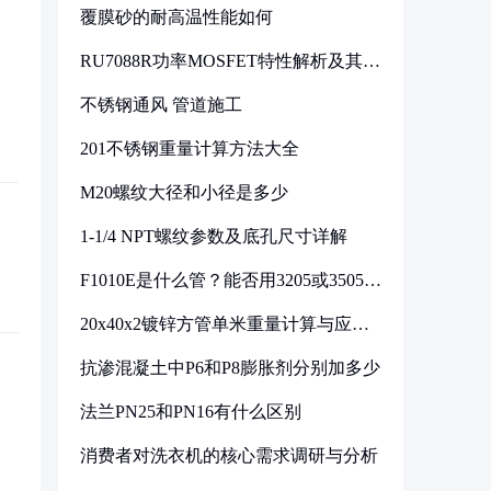
覆膜砂的耐高温性能如何
RU7088R功率MOSFET特性解析及其在
可调电源设计中的实践
不锈钢通风 管道施工
201不锈钢重量计算方法大全
M20螺纹大径和小径是多少
1-1/4 NPT螺纹参数及底孔尺寸详解
F1010E是什么管？能否用3205或3505代
换
20x40x2镀锌方管单米重量计算与应用
分析
抗渗混凝土中P6和P8膨胀剂分别加多少
法兰PN25和PN16有什么区别
消费者对洗衣机的核心需求调研与分析