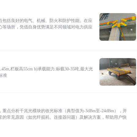
点包括良好的电气、机械、防火和防护性能。在应
心等场所，凭借自身优势满足不同领域对电力供应
5m,栏板高55cm b)承载能力:标载30-35吨,最大允
标准
点分析千兆光模块的收光标准（典型值为-3dBm至-24dBm），并
常的常见原因（如光纤损耗、连接器问题）及解决方案，帮助用户快