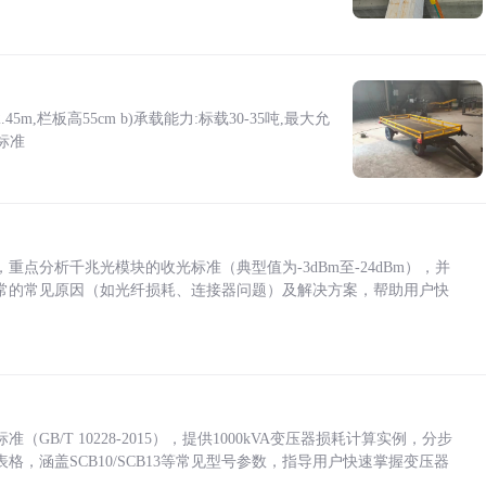
5m,栏板高55cm b)承载能力:标载30-35吨,最大允
标准
点分析千兆光模块的收光标准（典型值为-3dBm至-24dBm），并
常的常见原因（如光纤损耗、连接器问题）及解决方案，帮助用户快
/T 10228-2015），提供1000kVA变压器损耗计算实例，分步
，涵盖SCB10/SCB13等常见型号参数，指导用户快速掌握变压器