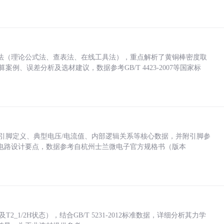
法（理论公式法、查表法、在线工具法），重点解析了黄铜棒密度取
计算案例、误差分析及选材建议，数据参考GB/T 4423-2007等国家标
括各引脚定义、典型电压/电流值、内部逻辑关系等核心数据，并附引脚参
电路设计要点，数据参考自杭州士兰微电子官方规格书（版本
_1/2H状态），结合GB/T 5231-2012标准数据，详细分析其力学