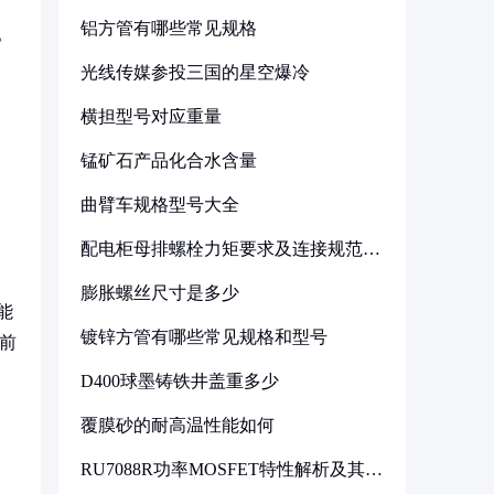
铝方管有哪些常见规格
。
光线传媒参投三国的星空爆冷
横担型号对应重量
锰矿石产品化合水含量
曲臂车规格型号大全
配电柜母排螺栓力矩要求及连接规范详
解
膨胀螺丝尺寸是多少
能
镀锌方管有哪些常见规格和型号
当前
D400球墨铸铁井盖重多少
覆膜砂的耐高温性能如何
RU7088R功率MOSFET特性解析及其在
可调电源设计中的实践