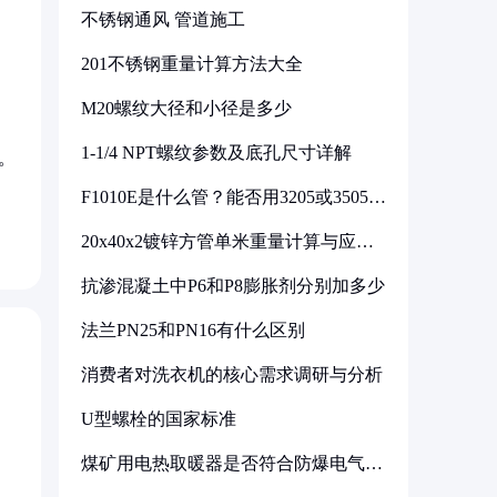
不锈钢通风 管道施工
201不锈钢重量计算方法大全
M20螺纹大径和小径是多少
1-1/4 NPT螺纹参数及底孔尺寸详解
。
F1010E是什么管？能否用3205或3505代
换
20x40x2镀锌方管单米重量计算与应用
分析
抗渗混凝土中P6和P8膨胀剂分别加多少
法兰PN25和PN16有什么区别
消费者对洗衣机的核心需求调研与分析
U型螺栓的国家标准
煤矿用电热取暖器是否符合防爆电气设
备标准