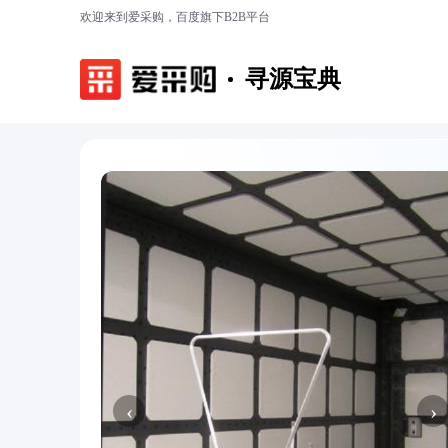
欢迎来到爱采购，百度旗下B2B平台
寻源宝典
‹
›