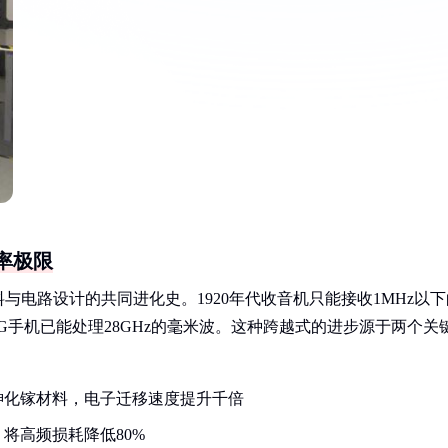
率极限
电路设计的共同进化史。1920年代收音机只能接收1MHz以下
5G手机已能处理28GHz的毫米波。这种跨越式的进步源于两个关
砷化镓材料，电子迁移速度提升千倍
将高频损耗降低80%