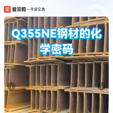
寻源宝典
‹
›