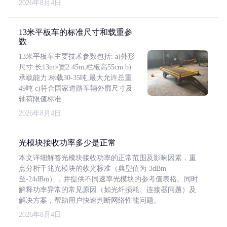
2026年8月4日
13米平板车的标准尺寸和载重参
数
13米平板车主要技术参数包括: a)外形
尺寸:长13m×宽2.45m,栏板高55cm b)
承载能力:标载30-35吨,最大允许总重
49吨 c)符合国家道路车辆外廓尺寸及
轴荷限值标准
2026年8月4日
光模块接收功率多少是正常
本文详细解答光模块接收功率的正常范围及影响因素，重
点分析千兆光模块的收光标准（典型值为-3dBm
至-24dBm），并提供不同速率光模块的参考值表格。同时
解释功率异常的常见原因（如光纤损耗、连接器问题）及
解决方案，帮助用户快速判断网络性能问题。
2026年8月4日