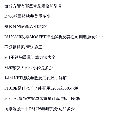
镀锌方管有哪些常见规格和型号
D400球墨铸铁井盖重多少
覆膜砂的耐高温性能如何
RU7088R功率MOSFET特性解析及其在可调电源设计中的
实践
不锈钢通风 管道施工
201不锈钢重量计算方法大全
M20螺纹大径和小径是多少
1-1/4 NPT螺纹参数及底孔尺寸详解
F1010E是什么管？能否用3205或3505代换
20x40x2镀锌方管单米重量计算与应用分析
抗渗混凝土中P6和P8膨胀剂分别加多少