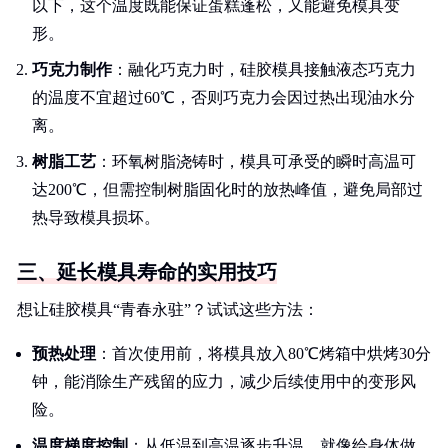
以下，这个温度既能保证蛋糕蓬松，又能避免模具变
形。
巧克力制作
：融化巧克力时，硅胶模具接触液态巧克力
的温度不宜超过60℃，否则巧克力会因过热出现油水分
离。
树脂工艺
：环氧树脂浇铸时，模具可承受的瞬时高温可
达200℃，但需控制树脂固化时的放热峰值，避免局部过
热导致模具损坏。
三、延长模具寿命的实用技巧
想让硅胶模具“青春永驻”？试试这些方法：
预热处理
：首次使用前，将模具放入80℃烤箱中烘烤30分
钟，能消除生产残留的应力，减少后续使用中的变形风
险。
温度梯度控制
：从低温到高温逐步升温，就像给身体做