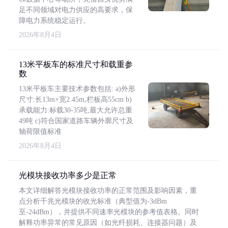
足不同领域对电力供应的高要求，保
障电力系统稳定运行。
2026年8月4日
13米平板车的标准尺寸和载重参
数
13米平板车主要技术参数包括: a)外形
尺寸:长13m×宽2.45m,栏板高55cm b)
承载能力:标载30-35吨,最大允许总重
49吨 c)符合国家道路车辆外廓尺寸及
轴荷限值标准
2026年8月4日
光模块接收功率多少是正常
本文详细解答光模块接收功率的正常范围及影响因素，重
点分析千兆光模块的收光标准（典型值为-3dBm
至-24dBm），并提供不同速率光模块的参考值表格。同时
解释功率异常的常见原因（如光纤损耗、连接器问题）及