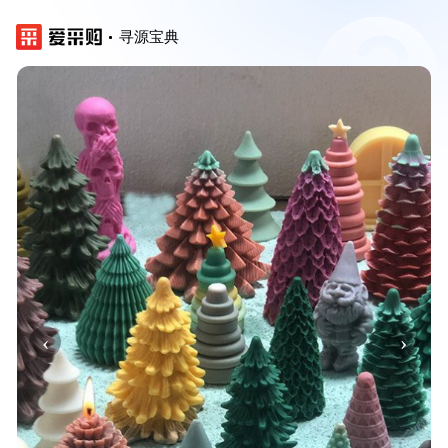
寻源宝典
‹
›