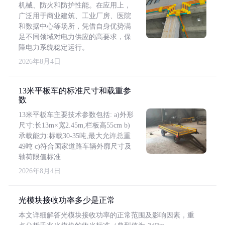
机械、防火和防护性能。在应用上，
广泛用于商业建筑、工业厂房、医院
和数据中心等场所，凭借自身优势满
足不同领域对电力供应的高要求，保
障电力系统稳定运行。
2026年8月4日
13米平板车的标准尺寸和载重参
数
13米平板车主要技术参数包括: a)外形
尺寸:长13m×宽2.45m,栏板高55cm b)
承载能力:标载30-35吨,最大允许总重
49吨 c)符合国家道路车辆外廓尺寸及
轴荷限值标准
2026年8月4日
光模块接收功率多少是正常
本文详细解答光模块接收功率的正常范围及影响因素，重