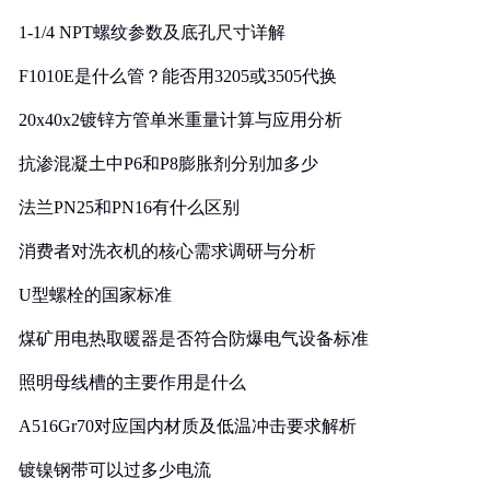
1-1/4 NPT螺纹参数及底孔尺寸详解
F1010E是什么管？能否用3205或3505代换
20x40x2镀锌方管单米重量计算与应用分析
抗渗混凝土中P6和P8膨胀剂分别加多少
法兰PN25和PN16有什么区别
消费者对洗衣机的核心需求调研与分析
U型螺栓的国家标准
煤矿用电热取暖器是否符合防爆电气设备标准
照明母线槽的主要作用是什么
A516Gr70对应国内材质及低温冲击要求解析
镀镍钢带可以过多少电流