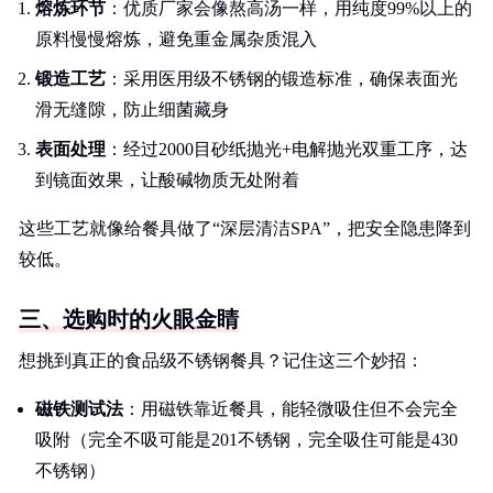
熔炼环节
：优质厂家会像熬高汤一样，用纯度99%以上的
原料慢慢熔炼，避免重金属杂质混入
锻造工艺
：采用医用级不锈钢的锻造标准，确保表面光
滑无缝隙，防止细菌藏身
表面处理
：经过2000目砂纸抛光+电解抛光双重工序，达
到镜面效果，让酸碱物质无处附着
这些工艺就像给餐具做了“深层清洁SPA”，把安全隐患降到
较低。
三、选购时的火眼金睛
想挑到真正的食品级不锈钢餐具？记住这三个妙招：
磁铁测试法
：用磁铁靠近餐具，能轻微吸住但不会完全
吸附（完全不吸可能是201不锈钢，完全吸住可能是430
不锈钢）