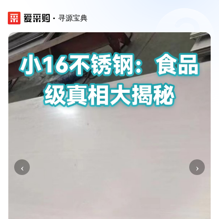
寻源宝典
‹
›